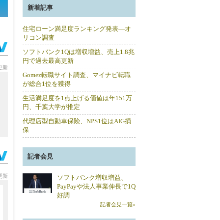
新着記事
住宅ローン満足度ランキング発表―オ
リコン調査
ソフトバンク1Qは増収増益、売上1.8兆
円で過去最高更新
分更新
Gomez転職サイト調査、マイナビ転職
が総合1位を獲得
生活満足度を1点上げる価値は年151万
円、千葉大学が推定
代理店型自動車保険、NPS1位はAIG損
保
記者会見
分更新
ソフトバンク増収増益、
PayPayや法人事業伸長で1Q
好調
記者会見一覧»