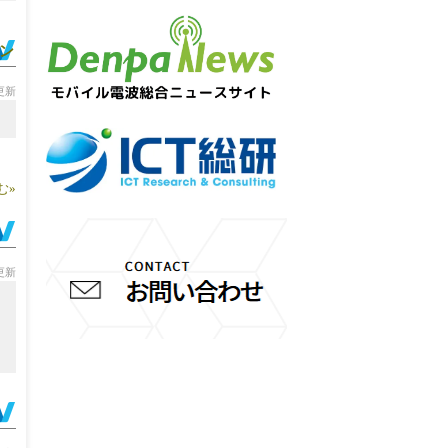
パン
分更新
む»
分更新