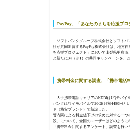
PayPay、「あなたのまちを応援
ソフトバンクグループ株式会社とソフトバン
社が共同出資するPayPay株式会社は、地
を応援プロジェクト」において山梨県甲府市
と新たに34（※1）の共同キャンペーンを、2
携帯料金に関する調査、「携帯電話
大手携帯電話キャリアのKDDIはUQモバイル
バンクはワイモバイルで20GB月額4480円
ド（格安ブランド）で新設した。
菅内閣による料金値下げの求めに対する一つの
設」について、全国のユーザーはどのように
「携帯料金に関するアンケート」調査を行い