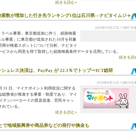
続きを読む»
加、検索数が増加した行き先ランキング1位は石川県―ナビタイムジャ
2020年10月27日 11時07
 トラベル事業」東京都追加に伴う、経路検索
ラベル事業」に東京都が追加された10月を対象
府県や検索スポットについて分析。ナビタイ
ービスから同意を得て取得した経路検索条件データを活用している。
続きを読
レス決済は、PayPay が 22.3％でトップーICT総研
2020年8月31日 13時10
 月 31 日、マイナポイント利用状況に関する
は総務省が推進する事業・制度であり、マイ
マイナンバーカードの普及促進、官民キャッ
されている。
続きを読む»
ることで地域振興券や商品券などの発行や換金も