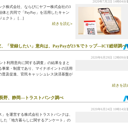
2020年7月2日 14時04
ク株式会社、ならびにヤフー株式会社の3
治体と共同で「PayPay」を活用したキャン
クト」 […]
続きを読む»
「登録したい」意向は、PayPayが23％でトップ—ICT総研調べ
2020年6月29日 12時09
イント利用意向に関する調査」の結果をまと
る事業・制度であり、マイナポイントの活用
の普及促進、官民キャッシュレス決済基盤が
続きを読
、長野、静岡―トラストバンク調べ
2020年6月24日 10時14
ス」を運営する株式会社トラストバンクは、
実施した「地方暮らしに関するアンケート」の