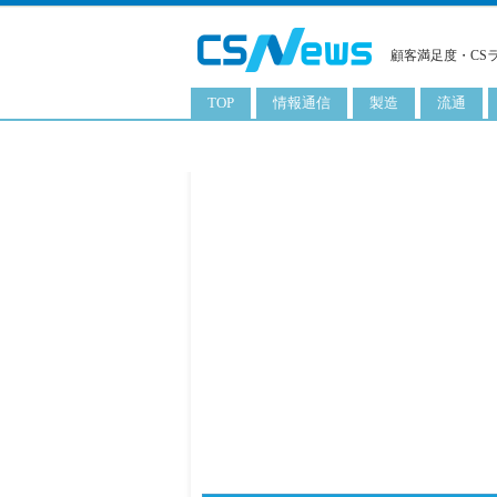
顧客満足度・CS
TOP
情報通信
製造
流通
スマートフォン
工業用品
コンビニ
タブレット
化粧品
卸
携帯電話
日用品
専門店
サーバ
食料飲料品
百貨店
PC
量販店
ITソリューション
通販
ネットワーク製品
アプリ
ITサービス
電子書籍