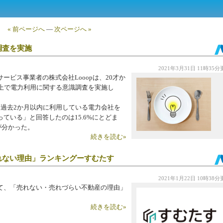
« 前ページへ
—
次ページへ »
調査を実施
2021年3月31日 11時35
ビス事業者の株式会社Looopは、20才か
ト上で電力利用に関する意識調査を実施し
「過去2か月以内に利用している電力会社を
ている」と回答したのは15.6%にとどま
が分かった。
続きを読む»
れない理由」ランキングーすむたす
2021年1月22日 10時38
て、「売れない・売れづらい不動産の理由」
続きを読む»