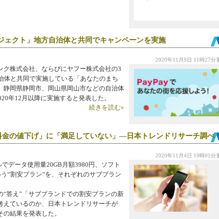
プロジェクト」地方自治体と共同でキャンペーンを実施
2020年11月9日 11時27
ク株式会社、ならびにヤフー株式会社の3
方自治体と共同で実施している「あなたのまち
、静岡県静岡市、岡山県岡山市などの自治体
020年12月以降に実施すると発表した。
続きを読む»
料金の値下げ」に「満足していない」―日本トレンドリサーチ調べ
2020年11月4日 10時01
でデータ使用量20GB月額3980円、ソフト
という“割安プラン”を、それぞれのサブブラン
“答え”「サブブランドでの割安プランの新
考えているのか、日本トレンドリサーチが
その結果を発表した。