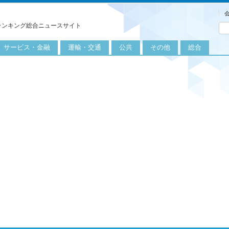
ランキング総合ニュースサイト
サービス・金融
運輸・交通
公共
その他
総合
旅行
自転車
公共団体
農業
保険
自動車
公益サービス
漁業
外食
鉄道
エネルギー
医療
レジャー
運輸
教育
不動産
航空
健康・美容
金融
船舶
労働・仕事
エンタメ