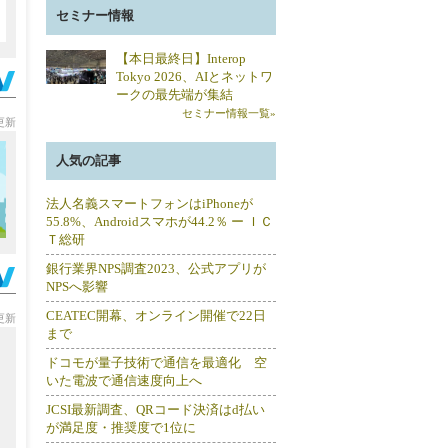
セミナー情報
【本日最終日】Interop
Tokyo 2026、AIとネットワ
ークの最先端が集結
セミナー情報一覧»
分更新
人気の記事
法人名義スマートフォンはiPhoneが
55.8%、Androidスマホが44.2％ ー ＩＣ
Ｔ総研
銀行業界NPS調査2023、公式アプリが
NPSへ影響
CEATEC開幕、オンライン開催で22日
分更新
まで
ドコモが量子技術で通信を最適化 空
いた電波で通信速度向上へ
JCSI最新調査、QRコード決済はd払い
が満足度・推奨度で1位に