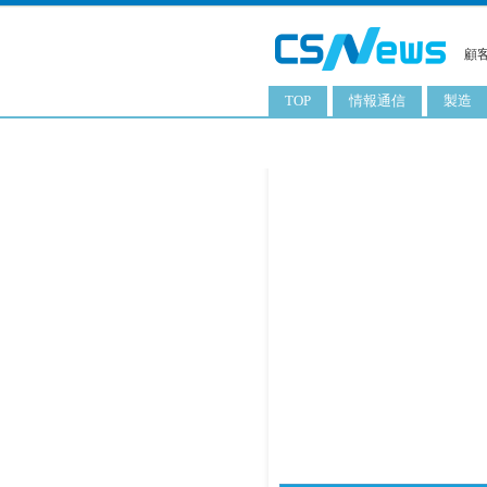
顧
TOP
情報通信
製造
スマートフォン
工業用
タブレット
化粧品
携帯電話
日用品
サーバ
食料飲
PC
ITソリューション
ネットワーク製品
アプリ
ITサービス
電子書籍