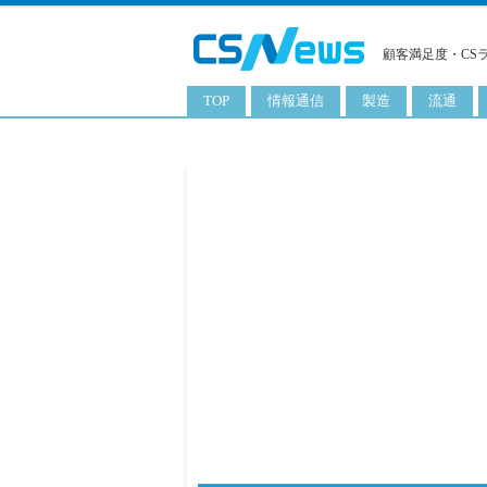
顧客満足度・CS
TOP
情報通信
製造
流通
スマートフォン
工業用品
コンビニ
タブレット
化粧品
卸
携帯電話
日用品
専門店
サーバ
食料飲料品
百貨店
PC
量販店
ITソリューション
通販
ネットワーク製品
アプリ
ITサービス
電子書籍