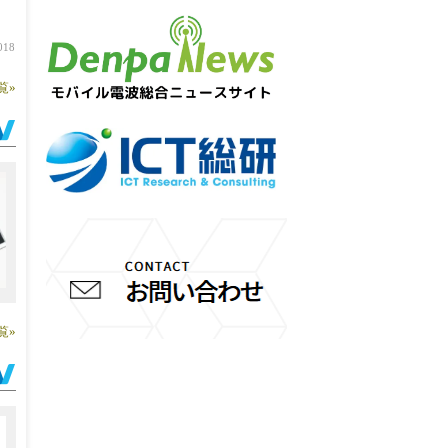
018
覧»
覧»