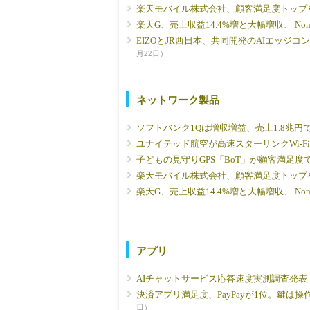
楽天モバイル株式会社、顧客満足度トップ
楽天G、売上収益14.4%増と大幅増収、 No
EIZOとJR西日本、共同開発のAIエッジコンピュ
月22日）
ネットワーク製品
ソフトバンク1Qは増収増益、売上1.8兆円
ユナイテッド航空が高速スターリンクWi-F
子どもの見守りGPS「BoT」が顧客満足度
楽天モバイル株式会社、顧客満足度トップ
楽天G、売上収益14.4%増と大幅増収、 No
アプリ
AIチャットサービス応答速度実測調査発表【2
決済アプリ満足度、PayPayが1位。鍵は操
日）