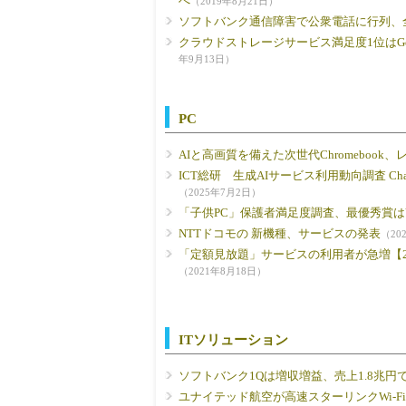
べ
（2019年8月21日）
ソフトバンク通信障害で公衆電話に行
クラウドストレージサービス満足度1位はGoogle D
年9月13日）
PC
AIと高画質を備えた次世代Chromebook
ICT総研 生成AIサービス利用動向調査 Chat
（2025年7月2日）
「子供PC」保護者満足度調査、最優秀賞はV
NTTドコモの 新機種、サービスの発表
（20
「定額見放題」サービスの利用者が急増【2
（2021年8月18日）
ITソリューション
ソフトバンク1Qは増収増益、売上1.8兆円
ユナイテッド航空が高速スターリンクWi-F