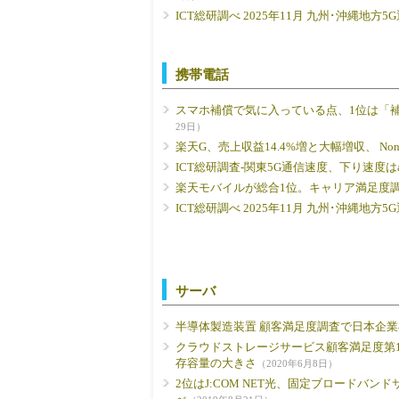
ICT総研調べ 2025年11月 九州･沖縄地方5
携帯電話
スマホ補償で気に入っている点、1位は「
29日）
楽天G、売上収益14.4%増と大幅増収、 No
ICT総研調査-関東5G通信速度、下り速度は
楽天モバイルが総合1位。キャリア満足度
ICT総研調べ 2025年11月 九州･沖縄地方5
サーバ
半導体製造装置 顧客満足度調査で日本企
クラウドストレージサービス顧客満足度第1位
存容量の大きさ
（2020年6月8日）
2位はJ:COM NET光、固定ブロードバン