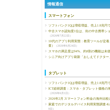
情報通信
スマートフォン
ソフトバンク1Qは増収増益、売上1.8兆円
中古スマホ認知度1位は、街の中古携帯シ
（2026年7月22日）
10代のアプリ利用実態：教育ツールが定
査）
（2026年6月24日）
スマホの満足度は94%、約8割の機能は未使用。B
シニア向けアプリ刷新「おしえてドクター
タブレット
ソフトバンク1Qは増収増益、売上1.8兆円
ICT総研調査：スマホ・タブレット価格の海
（2026年6月1日）
2026年2月 スマートフォン料金の海外比較
家庭でのデジタルデバイス利用実態調査-KA
9日）