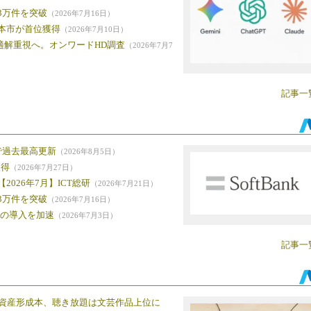
3万件を突破
（2026年7月16日）
本市が首位獲得
（2026年7月10日）
最適解重視へ。オンワードHD調査
（2026年7月7
記事一
で過去最高更新
（2026年8月5日）
獲得
（2026年7月27日）
026年7月】ICT総研
（2026年7月21日）
3万件を突破
（2026年7月16日）
iの導入を加速
（2026年7月3日）
記事一
品購入は資産形成本、聴き放題は文芸作品上位に