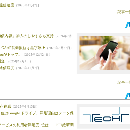
G通信速度
（2025年11月7日）
記事一
補償内容」加入のしやすさも支持
（2026年7月
n-GAAP営業損益は黒字浮上
（2026年5月27日）
auがトップ。
（2025年12月24日）
調査
（2025年12月4日）
G通信速度
（2025年11月7日）
記事一
業存在感
（2025年6月13日）
はGoogle ドライブ、満足理由はデータ保
ドサービスの利用者満足度1位は ―ICT総研調