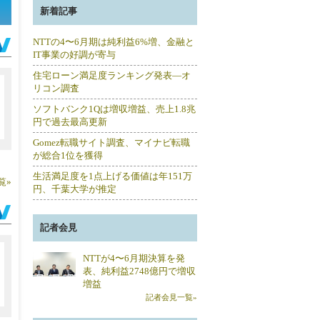
新着記事
NTTの4〜6月期は純利益6%増、金融と
IT事業の好調が寄与
住宅ローン満足度ランキング発表―オ
リコン調査
ソフトバンク1Qは増収増益、売上1.8兆
円で過去最高更新
Gomez転職サイト調査、マイナビ転職
が総合1位を獲得
生活満足度を1点上げる価値は年151万
覧»
円、千葉大学が推定
記者会見
NTTが4〜6月期決算を発
表、純利益2748億円で増収
増益
記者会見一覧»