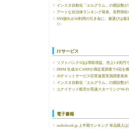
インスタ自動化「エルグラム」の開設数が
アートな自治体ランキング発表、長野県松
SNS疲れがAI利用の引き金に、服選びは
日）
ITサービス
ソフトバンク1Qは増収増益、売上1.8兆円
DMM 生成AI CAMPが満足度調査で4冠を
AIチャットサービス応答速度実測調査発表【2
インスタ自動化「エルグラム」の開設数が
ユナイテッド航空が高速スターリンクWi-F
電子書籍
audiobook.jp 上半期ランキング 単