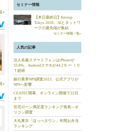
セミナー情報
覧»
【本日最終日】Interop
Tokyo 2026、AIとネットワ
ークの最先端が集結
セミナー情報一覧»
人気の記事
法人名義スマートフォンはiPhoneが
55.8%、Androidスマホが44.2％ ー ＩＣ
Ｔ総研
銀行業界NPS調査2023、公式アプリが
覧»
NPSへ影響
CEATEC開幕、オンライン開催で22日
まで
住宅ローン満足度ランキング発表―オ
リコン調査
大丸東京「ほっぺタウン」年間お弁当
ランキング