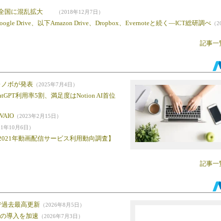
列、全国に混乱拡大
（2018年12月7日）
rive、以下Amazon Drive、Dropbox、Evernoteと続く―ICT総研調べ
（2
記事一
、レノボが発表
（2025年7月4日）
GPT利用率5割、満足度はNotion AI首位
AIO
（2023年2月15日）
21年10月6日）
021年動画配信サービス利用動向調査】
記事一
で過去最高更新
（2026年8月5日）
iの導入を加速
（2026年7月3日）