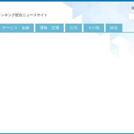
ランキング総合ニュースサイト
サービス・金融
運輸・交通
公共
その他
総合
旅行
自転車
公共団体
農業
保険
自動車
公益サービス
漁業
外食
鉄道
エネルギー
医療
レジャー
運輸
教育
不動産
航空
健康・美容
金融
船舶
労働・仕事
エンタメ