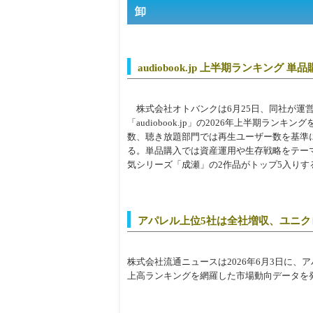
卸
audiobook.jp 上半期ランキン
株式会社オトバンクは6月25日、同社が運
「audiobook.jp」の2026年上半期ラ
数、聴き放題部門では再生ユーザー数を基準
る。単品購入では資産運用や生存戦略をテー
気シリーズ「成瀬」の2作品がトップ5入り
アパレル上位5社は全社増収、ユニク
株式会社流通ニュースは2026年6月3日に、
上高ランキングを網羅した市場動向データを