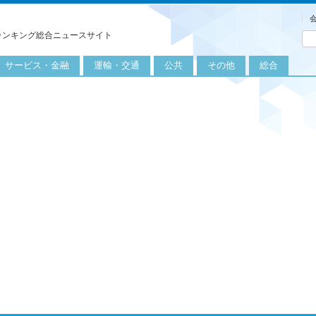
ランキング総合ニュースサイト
サービス・金融
運輸・交通
公共
その他
総合
旅行
自転車
公共団体
農業
保険
自動車
公益サービス
漁業
外食
鉄道
エネルギー
医療
レジャー
運輸
教育
不動産
航空
健康・美容
金融
船舶
労働・仕事
エンタメ