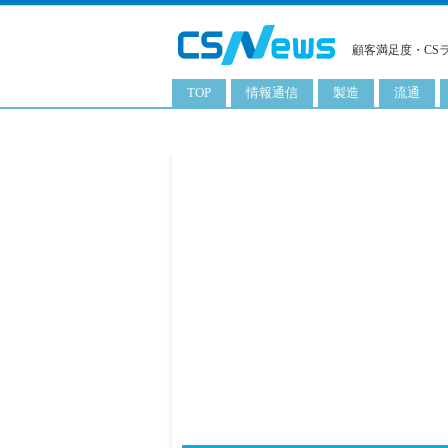
顧客満足度・CS
TOP
情報通信
製造
流通
スマートフォン
工業用品
コンビニ
タブレット
化粧品
卸
携帯電話
日用品
専門店
サーバ
食料飲料品
百貨店
PC
量販店
ITソリューション
通販
ネットワーク製品
アプリ
ITサービス
電子書籍