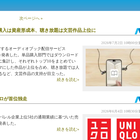
次ページへ »
グ 単品購入は資産形成本、聴き放題は文芸作品上位に
2026年7月2日 10時00
営するオーディオブック配信サービス
ンキングを発表した。単品購入部門ではダウンロード
に集計し、それぞれトップ10をまとめてい
マにした作品が上位を占め、聴き放題では人
するなど、文芸作品の支持が目立った。
続きを読む»
ロが首位独走
2026年6月4日 10時30
アパレル企業上位5社の通期業績に基づいた売
発表した。
続きを読む»