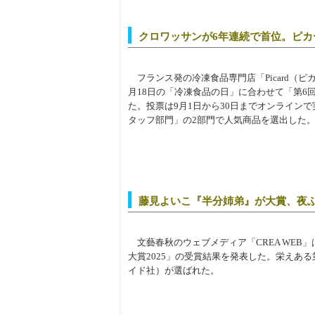
クロワッサンが6年連続で首位。ピカ
フランス発の冷凍食品専門店「Picard（ピ
月18日の「冷凍食品の日」に合わせて「第6
た。投票は9月1日から30日までオンライン
タッフ部門」の2部門で人気商品を選出した
藤見よいこ『半分姉弟』が大賞、夜ふ
文藝春秋のウェブメディア「CREA WEB」は
大賞2025」の受賞結果を発表した。栄えあ
イド社）が選ばれた。