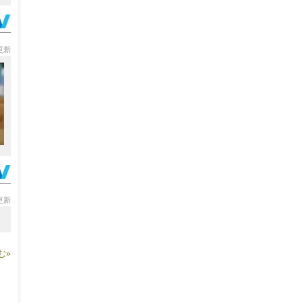
分更新
分更新
む»