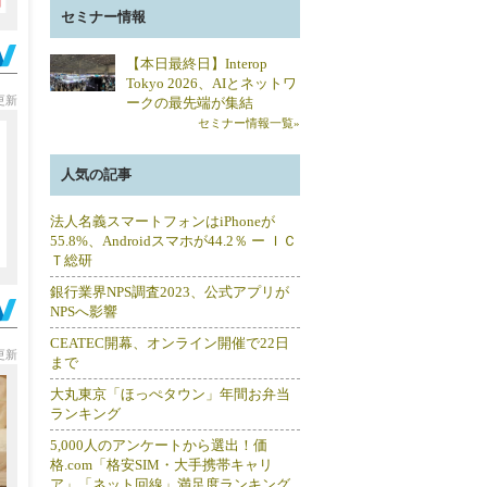
セミナー情報
【本日最終日】Interop
Tokyo 2026、AIとネットワ
分更新
ークの最先端が集結
セミナー情報一覧»
人気の記事
法人名義スマートフォンはiPhoneが
55.8%、Androidスマホが44.2％ ー ＩＣ
Ｔ総研
銀行業界NPS調査2023、公式アプリが
NPSへ影響
CEATEC開幕、オンライン開催で22日
分更新
まで
大丸東京「ほっぺタウン」年間お弁当
ランキング
5,000人のアンケートから選出！価
格.com「格安SIM・大手携帯キャリ
ア」「ネット回線」満足度ランキング