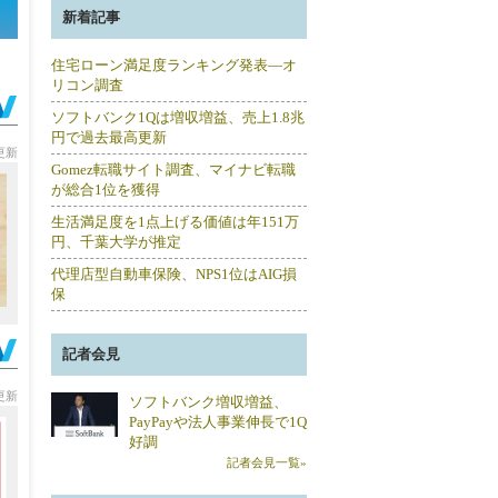
新着記事
住宅ローン満足度ランキング発表―オ
リコン調査
ソフトバンク1Qは増収増益、売上1.8兆
円で過去最高更新
分更新
Gomez転職サイト調査、マイナビ転職
が総合1位を獲得
生活満足度を1点上げる価値は年151万
円、千葉大学が推定
代理店型自動車保険、NPS1位はAIG損
保
記者会見
分更新
ソフトバンク増収増益、
PayPayや法人事業伸長で1Q
好調
記者会見一覧»