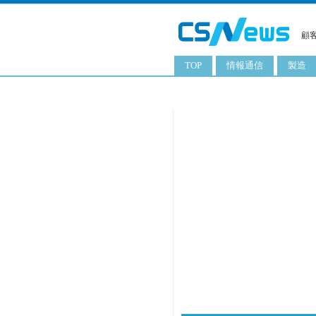
顧
TOP
情報通信
製造
スマートフォン
工業用
タブレット
化粧品
携帯電話
日用品
サーバ
食料飲
PC
ITソリューション
ネットワーク製品
アプリ
ITサービス
電子書籍