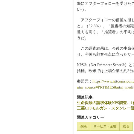
際にアフターフォローを受けたこ
いう。
アフターフォローの価値を感じた
と」（32.8%）、「担当者の
意向も高く、「推奨者」の平均は9
うだ。
この調査結果は、今後の生命保
り、今後も顧客視点に立ったサ
NPS®（Net Promoter
指標。欧米では上場企業の約3
参照元：
https://www.nttcoms.com/s
utm_source=PRTIMES&utm_medi
関連記事:
生命保険の請求体験NPS調査、
三菱UFJモルガン・スタンレー証
関連カテゴリー
保険
サービス・金融
総合