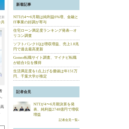
新着記事
NTTの4〜6月期は純利益6%増、金融と
分更新
公共
IT事業の好調が寄与
住宅ローン満足度ランキング発表―オ
リコン調査
ソフトバンク1Qは増収増益、売上1.8兆
円で過去最高更新
Gomez転職サイト調査、マイナビ転職
が総合1位を獲得
生活満足度を1点上げる価値は年151万
円、千葉大学が推定
者
記者会見
る。
NTTが4〜6月期決算を発
で高
表、純利益2748億円で増収
れ
増益
記者会見一覧»