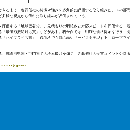
できるよう、各葬儀社の特徴や強みを多角的に評価する取り組みだ。16の部
ど多様な視点から優れた取り組みが評価されている。
を評価する「地域密着賞」、見積もりの明確さと対応スピードを評価する「
る「最優秀搬送対応賞」などがある。料金面では、明確な価格提示を行う「
る「ハイプライス賞」、低価格でも質の高いサービスを実現する「ロープラ
。
る。都道府県別・部門別での検索機能を備え、各葬儀社の受賞コメントや特
ps://soogi.jp/award
SuicaとPASMOがコード決済進化、2026年秋
能に
TOPページ
「teppay」提供開始 »