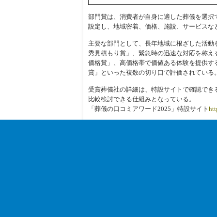
部門賞は、消費者が自身に適した葬儀を選択
設定し、地域密着、価格、施設、サービスな
主要な部門として、長年地域に根ざした活動
秀見積もり賞」、緊急時の迅速な対応を称え
価格賞」、高価格帯で価値ある体験を提供す
賞」といった複数の切り口で評価されている
受賞葬儀社の詳細は、特設サイトで確認でき
比較検討できる仕組みとなっている。
「葬儀の口コミアワード2025」特設サイト
htt
関連カテゴリー
公共
« 楽天ペイ、東都タクシー全車で利用可