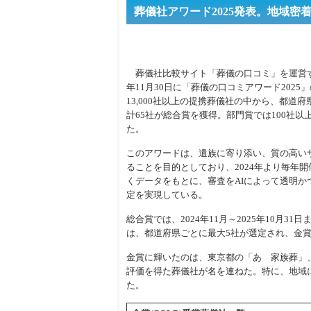
葬儀社アワード2025発表。地域密
葬儀社比較サイト「葬儀の口コミ」を運営す
年11月30日に「葬儀の口コミアワード202
13,000社以上の提携葬儀社の中から、都道
計65社が総合賞を獲得。部門賞では100社以
た。
このアワードは、遺族に寄り添い、質の高い
ることを目的としており、2024年より毎年
くデータをもとに、審査をAIによって透明か
定を実現している。
総合賞では、2024年11月～2025年10
は、都道府県ごとに最大5社が選定され、金賞（
金賞に輝いたのは、東京都の「あゝ家族葬」
評価を得た葬儀社が名を連ねた。特に、地域
た。