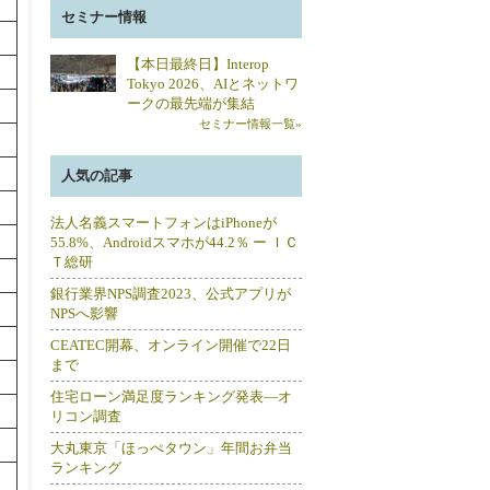
セミナー情報
【本日最終日】Interop
Tokyo 2026、AIとネットワ
ークの最先端が集結
セミナー情報一覧»
人気の記事
法人名義スマートフォンはiPhoneが
55.8%、Androidスマホが44.2％ ー ＩＣ
Ｔ総研
銀行業界NPS調査2023、公式アプリが
NPSへ影響
CEATEC開幕、オンライン開催で22日
まで
住宅ローン満足度ランキング発表―オ
リコン調査
大丸東京「ほっぺタウン」年間お弁当
ランキング