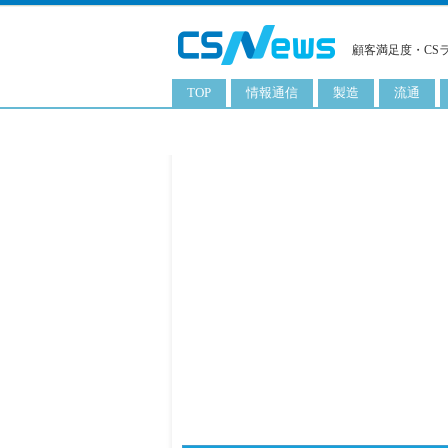
顧客満足度・CS
TOP
情報通信
製造
流通
スマートフォン
工業用品
コンビニ
タブレット
化粧品
卸
携帯電話
日用品
専門店
サーバ
食料飲料品
百貨店
PC
量販店
ITソリューション
通販
ネットワーク製品
アプリ
ITサービス
電子書籍