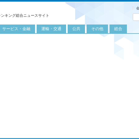
ランキング総合ニュースサイト
サービス・金融
運輸・交通
公共
その他
総合
旅行
自転車
公共団体
農業
保険
自動車
公益サービス
漁業
外食
鉄道
エネルギー
医療
レジャー
運輸
教育
不動産
航空
健康・美容
金融
船舶
労働・仕事
エンタメ