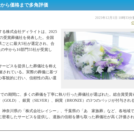
着から価格まで多角評価
2025年12月1日 10時33
る株式会社ディライトは、2025
5」の受賞葬儀社を発表した。全国
府県ごとに最大5社が選定され、合
上の中から16部門55社が受賞し
サービスを提供した葬儀社を称え
開催されている。実際の葬儀に基づ
つ客観的に行い、信頼性の高い選
月31日までの期間に、多くの葬儀を丁寧に執り行った葬儀社が選ばれた。総合賞受賞
GOLD）、銀賞（SILVER）、銅賞（BRONZE）の3つのバッジが付与され
、神奈川県の「株式会社レイシー」、千葉県の「あゝ家族葬」など、各地域
に密着したサービスを提供し、遺族の信頼を勝ち取った葬儀社が高く評価さ