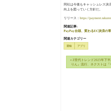
同社は今後もキャッシュレス決
向上を図っていく方針だ。
リリース：
https://payment.rakut
関連記事:
PayPay台頭、変わるEC決済
関連カテゴリー
運輸
アプリ
« Z世代トレンド2025年
りん』流行、ネクストは『