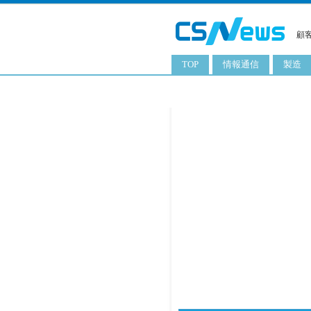
顧
TOP
情報通信
製造
スマートフォン
工業用
タブレット
化粧品
携帯電話
日用品
サーバ
食料飲
PC
ITソリューション
ネットワーク製品
アプリ
ITサービス
電子書籍