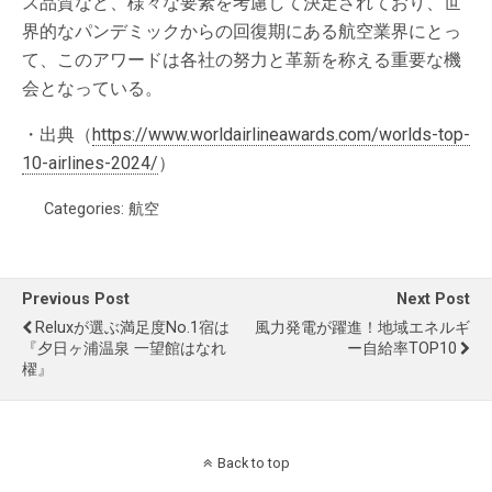
ス品質など、様々な要素を考慮して決定されており、世
界的なパンデミックからの回復期にある航空業界にとっ
て、このアワードは各社の努力と革新を称える重要な機
会となっている。
・出典（
https://www.worldairlineawards.com/worlds-top-
10-airlines-2024/
）
Categories:
航空
Previous Post
Next Post
Reluxが選ぶ満足度No.1宿は
風力発電が躍進！地域エネルギ
『夕日ヶ浦温泉 一望館はなれ
ー自給率TOP10
櫂』
Back to top