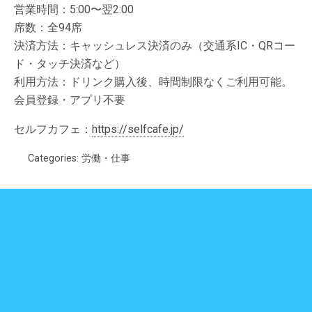
営業時間：5:00〜翌2:00
席数：全94席
決済方法：キャッシュレス決済のみ（交通系IC・QRコー
ド・タッチ決済など）
利用方法：ドリンク購入後、時間制限なくご利用可能。
会員登録・アプリ不要
セルフカフェ：
https://selfcafe.jp/
Categories:
労働・仕事
Previous Post
Next Post
中野区・杉並区で処方薬の
車買取店数ランキング—出張査
当日受取サービスを京王運輸
定専門が東京1位
らが開始