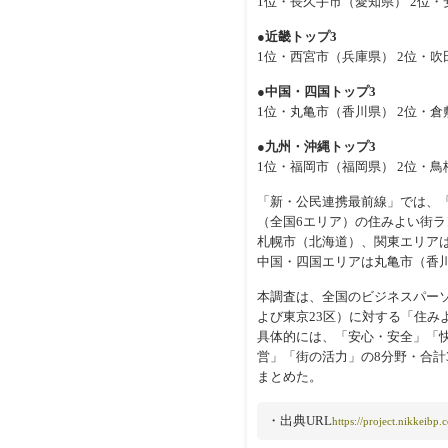
1位・長久手市（愛知県） 2位・
●近畿トップ3
1位・西宮市（兵庫県） 2位・吹
●中国・四国トップ3
1位・丸亀市（香川県） 2位・倉
●九州・沖縄トップ3
1位・福岡市（福岡県） 2位・鳥
「新・公民連携最前線」では、「
（全国6エリア）の住みよい街
札幌市（北海道）、関東エリア
中国・四国エリアは丸亀市（香
本調査は、全国のビジネスパー
よび東京23区）に対する「住み
具体的には、「安心・安全」「
営」「街の活力」の8分野・合計
まとめた。
・出典URL
https://project.nikkeib