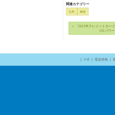
関連カテゴリー
公共
総合
« 「2022年クレジットカ
J.D.パワー
｜
TOP
｜
電波情報
｜