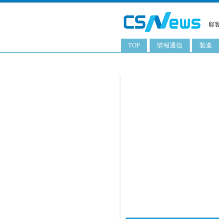
顧
TOP
情報通信
製造
スマートフォン
工業用
タブレット
化粧品
携帯電話
日用品
サーバ
食料飲
PC
ITソリューション
ネットワーク製品
アプリ
ITサービス
電子書籍