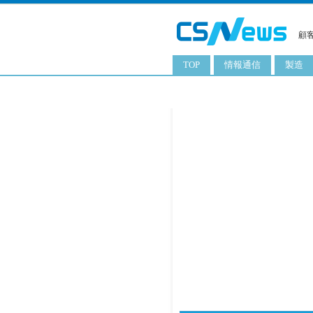
顧
TOP
情報通信
製造
スマートフォン
工業用
タブレット
化粧品
携帯電話
日用品
サーバ
食料飲
PC
ITソリューション
ネットワーク製品
アプリ
ITサービス
電子書籍