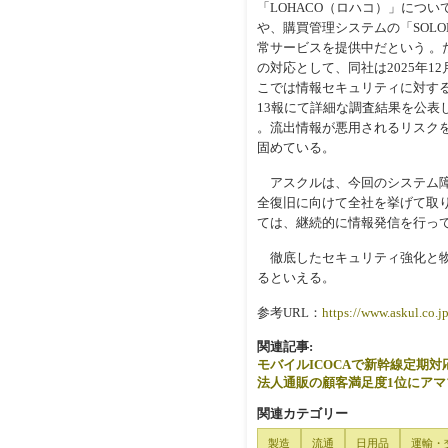
「LOHACO（ロハコ）」につい
や、購買管理システムの「SOL
常サービスを提供中だという 。
の対応として、同社は2025年1
こでは情報セキュリティに対する
13報にて詳細な調査結果を公
。流出情報が悪用されるリスク
固めている。
アスクルは、今回のシステム障
全復旧に向けて全社を挙げて取
ては、継続的に情報発信を行っ
徹底したセキュリティ強化と物
るといえる。
参考URL：
https://www.askul.co.j
関連記事:
モバイルICOCAで新幹線定期対
法人通販の顧客満足度1位にア
関連カテゴリー
製造
流通
日用品
運輸・