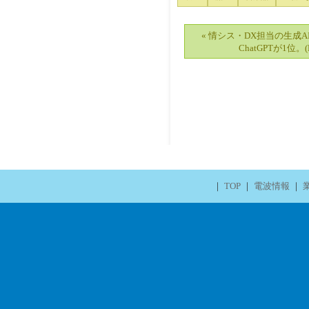
« 情シス・DX担当の生成
ChatGPTが1位。(R
｜
TOP
｜
電波情報
｜