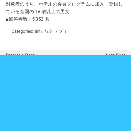
対象者のうち、ホテルの会員プログラムに加入、登録し
ている全国の 18 歳以上の男女
■回答者数：5,352 名
Categories:
旅行
,
航空
,
アプリ
Previous Post
Next Post
QRコード決済は、支払金額
根強い人気のヨーロッパ、人気
が高額になるほど利用率が低
が高まるアジア！トリップアド
くなる、1万円以上では
バイザー「旅好きが選ぶ！日本
6％―ICT総研調べ
人に人気の海外観光スポット
2019」
Back to top
Mobile
Desktop