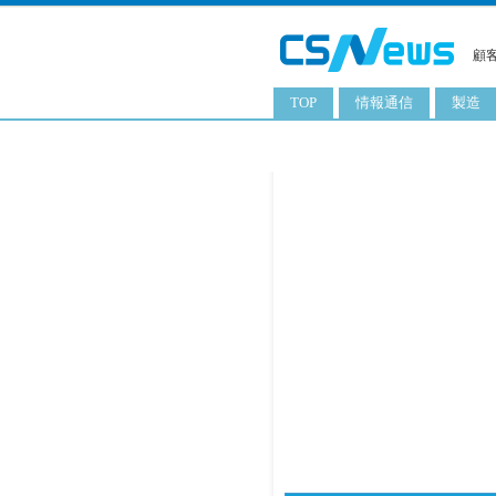
顧
TOP
情報通信
製造
スマートフォン
工業用
タブレット
化粧品
携帯電話
日用品
サーバ
食料飲
PC
ITソリューション
ネットワーク製品
アプリ
ITサービス
電子書籍