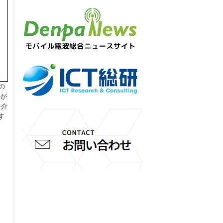
の
かが
を介
す