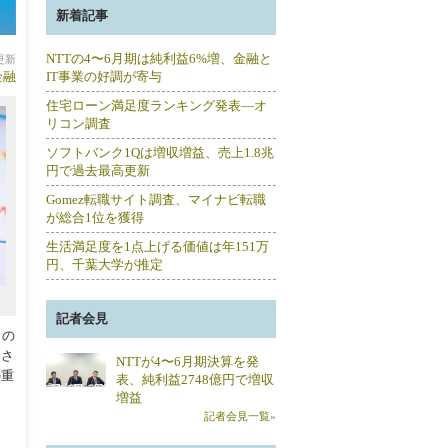
新着記事
NTTの4〜6月期は純利益6%増、金融と
分更新
金融
IT事業の好調が寄与
住宅ローン満足度ランキング発表―オ
リコン調査
ソフトバンク1Qは増収増益、売上1.8兆
円で過去最高更新
Gomez転職サイト調査、マイナビ転職
が総合1位を獲得
生活満足度を1点上げる価値は年151万
円、千葉大学が推定
記者会見
くの
価さ
NTTが4〜6月期決算を発
の重
表、純利益2748億円で増収
増益
記者会見一覧»