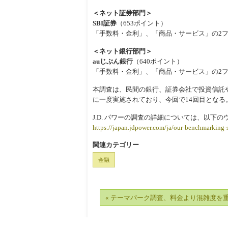
＜ネット証券部門＞
SBI証券
（653ポイント）
「手数料・金利」、「商品・サービス」の2
＜ネット銀行部門＞
auじぶん銀行
（640ポイント）
「手数料・金利」、「商品・サービス」の2
本調査は、民間の銀行、証券会社で投資信託や
に一度実施されており、今回で14回目となる。
J.D. パワーの調査の詳細については、以下
https://japan.jdpower.com/ja/our-benchmarking
関連カテゴリー
金融
« テーマパーク調査、料金より混雑度を