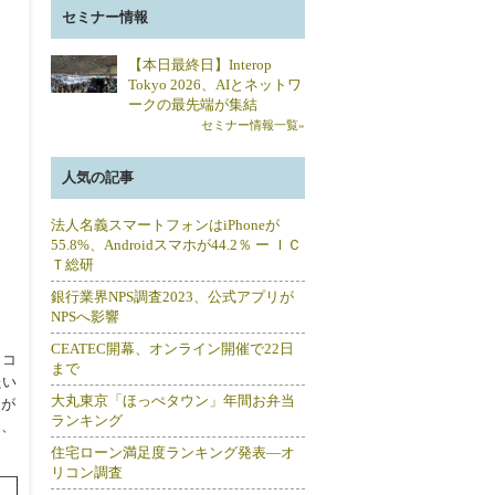
セミナー情報
【本日最終日】Interop
Tokyo 2026、AIとネットワ
ークの最先端が集結
セミナー情報一覧»
人気の記事
法人名義スマートフォンはiPhoneが
55.8%、Androidスマホが44.2％ ー ＩＣ
Ｔ総研
銀行業界NPS調査2023、公式アプリが
NPSへ影響
CEATEC開幕、オンライン開催で22日
・コ
まで
たい
大丸東京「ほっぺタウン」年間お弁当
」が
ランキング
と、
住宅ローン満足度ランキング発表―オ
リコン調査