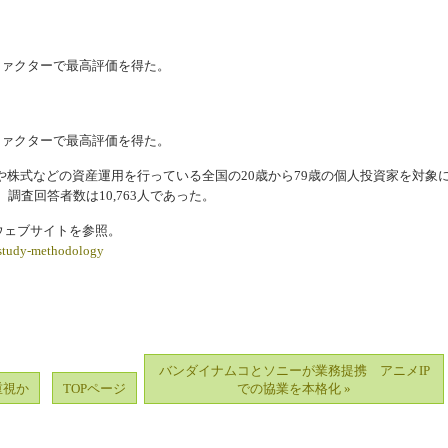
ファクターで最高評価を得た。
ファクターで最高評価を得た。
株式などの資産運用を行っている全国の20歳から79歳の個人投資家を対象
調査回答者数は10,763人であった。
のウェブサイトを参照。
-study-methodology
バンダイナムコとソニーが業務提携 アニメIP
重視か
TOPページ
での協業を本格化 »