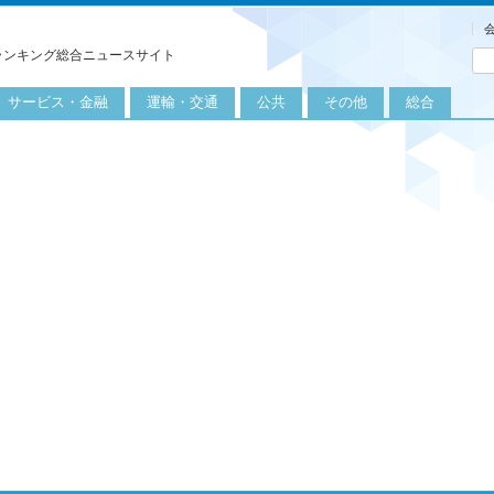
ランキング総合ニュースサイト
サービス・金融
運輸・交通
公共
その他
総合
旅行
自転車
公共団体
農業
保険
自動車
公益サービス
漁業
外食
鉄道
エネルギー
医療
レジャー
運輸
教育
不動産
航空
健康・美容
金融
船舶
労働・仕事
エンタメ