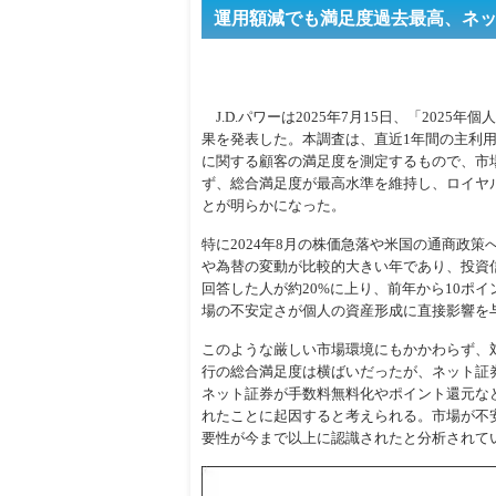
運用額減でも満足度過去最高、ネ
J.D.パワーは2025年7月15日、「2025
果を発表した。本調査は、直近1年間の主利
に関する顧客の満足度を測定するもので、市
ず、総合満足度が最高水準を維持し、ロイヤ
とが明らかになった。
特に2024年8月の株価急落や米国の通商政策
や為替の変動が比較的大きい年であり、投資
回答した人が約20%に上り、前年から10ポ
場の不安定さが個人の資産形成に直接影響を
このような厳しい市場環境にもかかわらず、
行の総合満足度は横ばいだったが、ネット証
ネット証券が手数料無料化やポイント還元な
れたことに起因すると考えられる。市場が不
要性が今まで以上に認識されたと分析されて