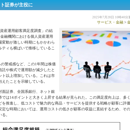
ット証券が主役に
2025年7月28日 10時40
サービス・金融
>
年個人資産運用顧客満足度調査」の結
用金融機関における個人資産運用
場変動が激しい時期にもかかわら
ルティも横ばいで推移しているこ
への警戒感など、この1年間は株価
信託や株式で運用額が減少したと
イント以上増加している。これは市
与えたことを示唆している。
対面証券、全国系銀行、ネット銀
券では14ポイントと大きく上昇する結果が見られた。この満足度向上は、多
どを推進し、低コストで魅力的な商品・サービスを提供する戦略が顧客に評
安定な時期においては、運用コストの低さが顧客の収益に直結するため、そ
いる。