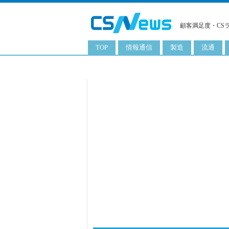
顧客満足度・CS
TOP
情報通信
製造
流通
スマートフォン
工業用品
コンビニ
タブレット
化粧品
卸
携帯電話
日用品
専門店
サーバ
食料飲料品
百貨店
PC
量販店
ITソリューション
通販
ネットワーク製品
アプリ
ITサービス
電子書籍