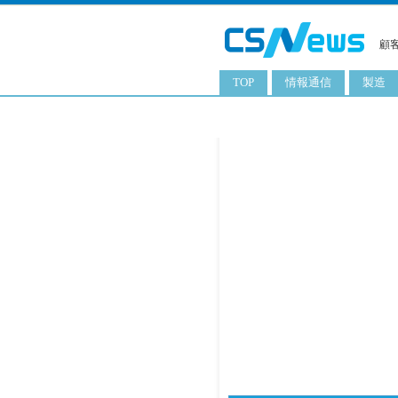
顧
TOP
情報通信
製造
スマートフォン
工業用
タブレット
化粧品
携帯電話
日用品
サーバ
食料飲
PC
ITソリューション
ネットワーク製品
アプリ
ITサービス
電子書籍