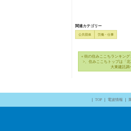
関連カテゴリー
公共団体
労働・仕事
« 街の住みここちランキング
>、住みここちトップは「
大東建託調
｜
TOP
｜
電波情報
｜