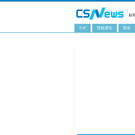
顧
TOP
情報通信
製造
スマートフォン
工業用
タブレット
化粧品
携帯電話
日用品
サーバ
食料飲
PC
ITソリューション
ネットワーク製品
アプリ
ITサービス
電子書籍