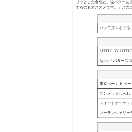
リッとした食感と、塩バターあ
するのもオススメです。」との
パン工房ぐるぐる
LITTLE BY L
Lycka「バター
東京べーぐる べ
サンメッセしんわ
スイートオーケス
ブーランジェリー