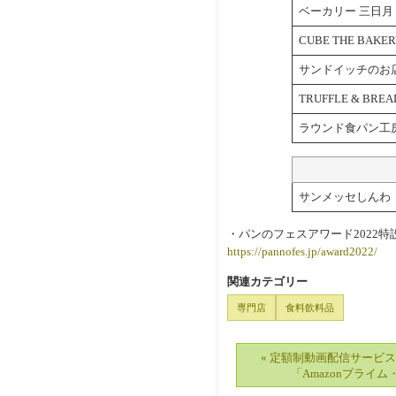
ベーカリー 三日
CUBE THE BA
サンドイッチのお店 
TRUFFLE & B
ラウンド食パン工
サンメッセしんわ
・パンのフェスアワード2022特
https://pannofes.jp/award2022/
関連カテゴリー
専門店
食料飲料品
« 定額制動画配信サービ
「Amazonプライ