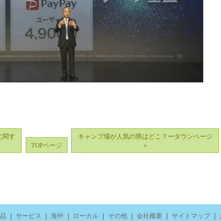
に関す
キャンプ場が人気の県はどこ？ータウンページ
TOPページ
»
品
｜
サービス
｜
海外
｜
ローカル
｜
その他
｜
会社概要
｜
サイトマップ
｜