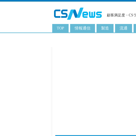
顧客満足度・CS
TOP
情報通信
製造
流通
スマートフォン
工業用品
コンビニ
タブレット
化粧品
卸
携帯電話
日用品
専門店
サーバ
食料飲料品
百貨店
PC
量販店
ITソリューション
通販
ネットワーク製品
アプリ
ITサービス
電子書籍