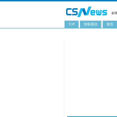
顧
TOP
情報通信
製造
スマートフォン
工業用
タブレット
化粧品
携帯電話
日用品
サーバ
食料飲
PC
ITソリューション
ネットワーク製品
アプリ
ITサービス
電子書籍