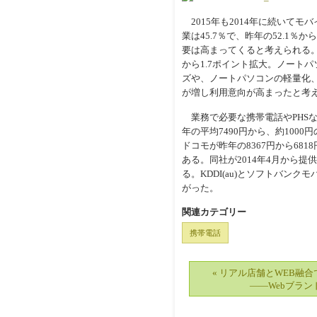
2015年も2014年に続いて
業は45.7％で、昨年の52.1
要は高まってくると考えられる。
から1.7ポイント拡大。ノートパソ
ズや、ノートパソコンの軽量化
が増し利用意向が高まったと考
業務で必要な携帯電話やPHSな
年の平均7490円から、約100
ドコモが昨年の8367円から68
ある。同社が2014年4月から
る。KDDI(au)とソフトバン
がった。
関連カテゴリー
携帯電話
« リアル店舗とWEB融
――Webブラン