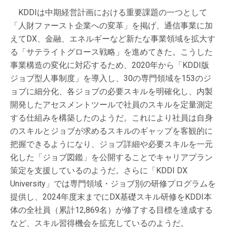
KDDIは中期経営計画における重要課題の一つとして
「人財ファースト企業への変革」を掲げ、通信事業に加
えてDX、金融、エネルギーなど新たな事業領域を拡大す
る「サテライトグロース戦略」を進めてきた。こうした
事業構造の変化に対応するため、2020年から「KDDI版
ジョブ型人事制度」を導入し、30の専門領域を153のジ
ョブに細分化、各ジョブの必要スキルを明確化し、内製
開発したアセスメントツールで社員のスキルを定量測定
する仕組みを構築したのようだ。これにより社員は自身
のスキルとジョブが求めるスキルのギャップを客観的に
把握できるようになり、ジョブ詳細や必要スキルを一元
化した「ジョブ図鑑」を公開することでキャリアプラン
策定を支援しているのようだ。さらに「KDDI DX
University」では専門領域・ジョブ別の研修プログラムを
提供し、2024年度末までにDX基礎スキル研修をKDDI本
体の全社員（累計12,869名）が修了する目標を達成する
など、スキル習得機会を拡充しているのようだ。