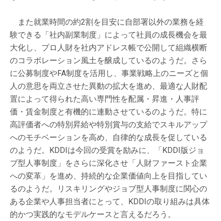
また就業時間の約2割を目安に自部署以外の業務を経
験できる「社内副業制度」によって社員の成長機会を最
大化し、プロ人財を社内アドレス帳で公開して組織横断
のコラボレーション風土を醸成しているのようだ。さら
に公募制度やFA制度を活用し、事業戦略上のニーズと個
人の意思を両立させた異動の拡大を進め、最適な人財配
置によって得られた高い専門性を配属・昇進・人事評
価・賃金制度と有機的に連動させているのようだ。特に
高評価者への特別昇給や特別賞与の支給でスキルアップ
へのモチベーションを高め、自律的な成長を促している
のようだ。KDDIは今回の受賞を励みに、「KDDI版ジョ
ブ型人事制度」をさらに深化させ「人財ファースト企業
への変革」を進め、持続的な企業価値向上を目指してい
るのようだ。リスキリングやジョブ型人事制度に関心の
ある企業や人事担当者にとって、KDDIの取り組みは具体
的かつ実践的なモデルケースと言えるだろう。