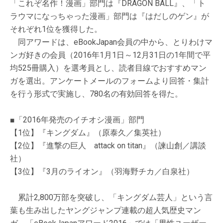
「これぞ名作！漫画」部門は『DRAGON BALL』、「ト
ラウマになっちゃった漫画」部門は『はだしのゲン』が
それぞれ1位を獲得した。
同アワードは、eBookJapan会員の中から、とりわけマ
ンガ好きの会員（2016年1月1日～12月31日の1年間で平
均525冊購入）を選考員とし、読者目線でおすすめマン
ガを選出。アンケートメールのフォームより回答・集計
を行う形式で実施し、780名の有効回答を得た。
■「2016年発売のイチオシ漫画」部門
【1位】『キングダム』（原泰久／集英社）
【2位】『進撃の巨人 attack on titan』（諫山創／講談
社）
【3位】『3月のライオン』（羽海野チカ／白泉社）
累計2,800万部を突破し、「キングダム芸人」という言
葉も生み出したヤングジャンプ連載の超人気歴史マン