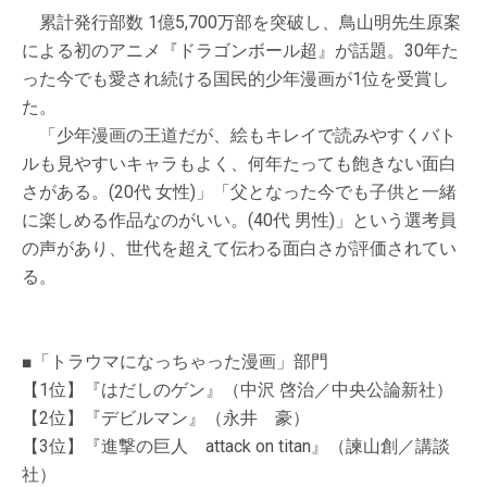
累計発行部数 1億5,700万部を突破し、鳥山明先生原案
による初のアニメ『ドラゴンボール超』が話題。30年た
った今でも愛され続ける国民的少年漫画が1位を受賞し
た。
「少年漫画の王道だが、絵もキレイで読みやすくバト
ルも見やすいキャラもよく、何年たっても飽きない面白
さがある。(20代 女性)」「父となった今でも子供と一緒
に楽しめる作品なのがいい。(40代 男性)」という選考員
の声があり、世代を超えて伝わる面白さが評価されてい
る。
■「トラウマになっちゃった漫画」部門
【1位】『はだしのゲン』（中沢 啓治／中央公論新社）
【2位】『デビルマン』（永井 豪）
【3位】『進撃の巨人 attack on titan』（諫山創／講談
社）