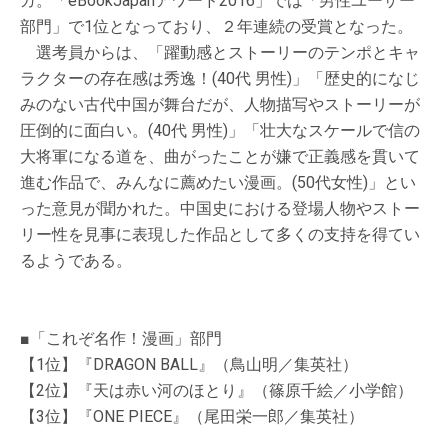
ガ。「eBookJapanアワード2016」では「男性ユーザー
部門」で1位となっており、２年連続の受賞となった。
選考員からは、「躍動感とストーリーのテンポとキャ
ラクターの存在感は秀逸！(40代 男性)」「歴史的になじ
みのない古代中国が舞台だが、人物描写やストーリーが
圧倒的に面白い。(40代 男性)」「壮大なスケールで信の
大将軍になる道を、曲がったことが嫌で正義感を貫いて
進む作品で、みんなに薦めたい漫画。(50代女性)」とい
った意見が聞かれた。中国史における登場人物やストー
リー性を見事に表現した作品として多くの支持を得てい
るようである。
■「これぞ名作！漫画」部門
【1位】『DRAGON BALL』（鳥山明／集英社）
【2位】『天は赤い河のほとり』（篠原千絵／小学館）
【3位】『ONE PIECE』（尾田栄一郎／集英社）