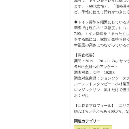
減って、トイレをキレイに保つ
ます」（60代女性）、「価格帯
ど、手軽に使えて汚れがつきにく
◆トイレ掃除を頻繁にしている
調査では現在の「幸福度」につい
7.05。トイレ掃除を「まったく
をする際には、家族が気持ち良
幸福度の高さにつながっている
【調査概要】
期間：2019.11.20～11.
各Web会員へのアンケート
調査対象：女性 1628人
調査対象商品：ジョンソン スク
ルーレットスタンピー・小林製薬
レマジックリン 流すだけで勝
おくだけ
【回答者プロフィール】 エリア：全国
婚72.1％／子どもあり60.6％
関連カテゴリー