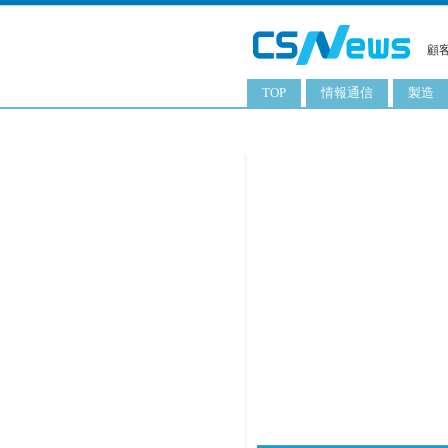
顧
TOP
情報通信
製造
スマートフォン
工業用
タブレット
化粧品
携帯電話
日用品
サーバ
食料飲
PC
ITソリューション
ネットワーク製品
アプリ
ITサービス
電子書籍