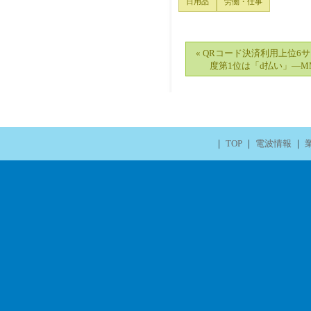
日用品
労働・仕事
« QRコード決済利用上位6
度第1位は「d払い」―M
｜
TOP
｜
電波情報
｜