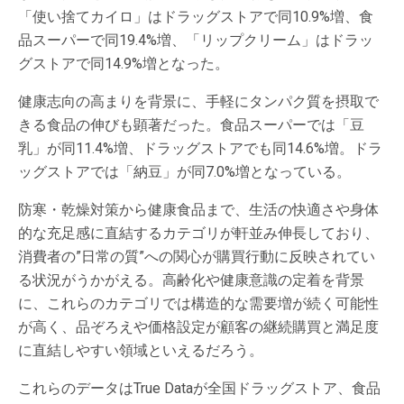
「使い捨てカイロ」はドラッグストアで同10.9%増、食
品スーパーで同19.4%増、「リップクリーム」はドラッ
グストアで同14.9%増となった。
健康志向の高まりを背景に、手軽にタンパク質を摂取で
きる食品の伸びも顕著だった。食品スーパーでは「豆
乳」が同11.4%増、ドラッグストアでも同14.6%増。ドラ
ッグストアでは「納豆」が同7.0%増となっている。
防寒・乾燥対策から健康食品まで、生活の快適さや身体
的な充足感に直結するカテゴリが軒並み伸長しており、
消費者の”日常の質”への関心が購買行動に反映されてい
る状況がうかがえる。高齢化や健康意識の定着を背景
に、これらのカテゴリでは構造的な需要増が続く可能性
が高く、品ぞろえや価格設定が顧客の継続購買と満足度
に直結しやすい領域といえるだろう。
これらのデータはTrue Dataが全国ドラッグストア、食品