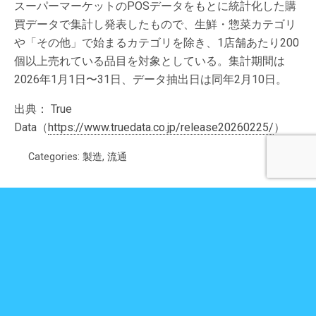
スーパーマーケットのPOSデータをもとに統計化した購
買データで集計し発表したもので、生鮮・惣菜カテゴリ
や「その他」で始まるカテゴリを除き、1店舗あたり200
個以上売れている品目を対象としている。集計期間は
2026年1月1日〜31日、データ抽出日は同年2月10日。
出典： True
Data（
https://www.truedata.co.jp/release20260225/
）
Categories:
製造
,
流通
Previous Post
Next Post
J1リーガーが選ぶ「好きな
トレンド米粉グルメ、パン部門
海外選手」ランキングでメッ
は「クルトシュ」が1位に
シが1位に選出