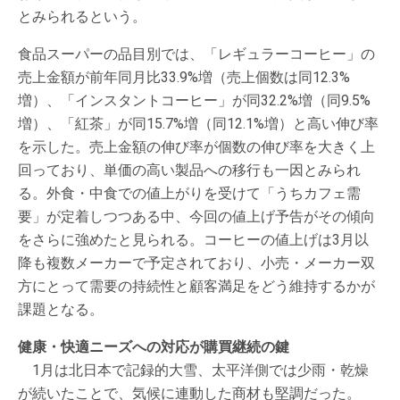
とみられるという。
食品スーパーの品目別では、「レギュラーコーヒー」の
売上金額が前年同月比33.9%増（売上個数は同12.3%
増）、「インスタントコーヒー」が同32.2%増（同9.5%
増）、「紅茶」が同15.7%増（同12.1%増）と高い伸び率
を示した。売上金額の伸び率が個数の伸び率を大きく上
回っており、単価の高い製品への移行も一因とみられ
る。外食・中食での値上がりを受けて「うちカフェ需
要」が定着しつつある中、今回の値上げ予告がその傾向
をさらに強めたと見られる。コーヒーの値上げは3月以
降も複数メーカーで予定されており、小売・メーカー双
方にとって需要の持続性と顧客満足をどう維持するかが
課題となる。
健康・快適ニーズへの対応が購買継続の鍵
1月は北日本で記録的大雪、太平洋側では少雨・乾燥
が続いたことで、気候に連動した商材も堅調だった。