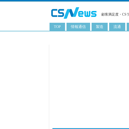
顧客満足度・CS
TOP
情報通信
製造
流通
スマートフォン
工業用品
コンビニ
タブレット
化粧品
卸
携帯電話
日用品
専門店
サーバ
食料飲料品
百貨店
PC
量販店
ITソリューション
通販
ネットワーク製品
アプリ
ITサービス
電子書籍