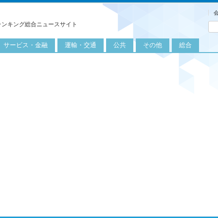
ランキング総合ニュースサイト
サービス・金融
運輸・交通
公共
その他
総合
旅行
自転車
公共団体
農業
保険
自動車
公益サービス
漁業
外食
鉄道
エネルギー
医療
レジャー
運輸
教育
不動産
航空
健康・美容
金融
船舶
労働・仕事
エンタメ