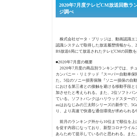
2020年7月度テレビCM放送回
ジ調べ
株式会社ゼータ・ブリッジは、動画認識エン
認識システムで取得した放送履歴情報から、20
BS放送6局にて放送されたテレビCMの回数
■2020年7月度の概要
2020年7月度の商品別ランキングでは、チ
カンパニー・リミテッド『スーパー自動車保険
た。5位のソニー損害保険『ソニー損保の自動車
における第三者との接触を避ける移動手段と
加させたと考えられる。また、2位ソフトバン
ている。ソフトバンクはハリウッドスターの
auはおなじみの三太郎シリーズの新作で、5
り、より高速で快適な通信環境が求められる
前月のランキング外から10位まで順位を上
を促す内容になっており、新型コロナウイル
あらためて提示しているのと思われる。また、