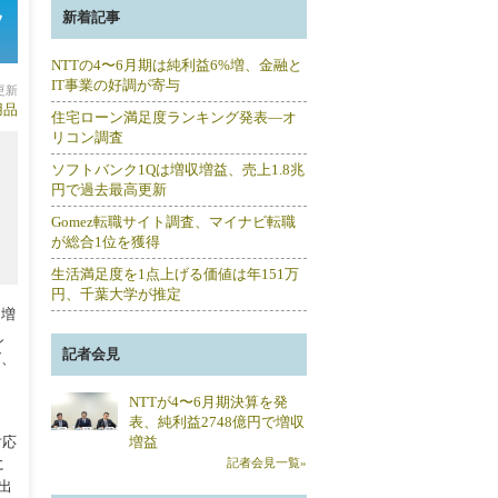
ッ
新着記事
NTTの4〜6月期は純利益6%増、金融と
IT事業の好調が寄与
分更新
用品
住宅ローン満足度ランキング発表―オ
リコン調査
ソフトバンク1Qは増収増益、売上1.8兆
円で過去最高更新
Gomez転職サイト調査、マイナビ転職
が総合1位を獲得
生活満足度を1点上げる価値は年151万
円、千葉大学が推定
を増
し
記者会見
グ、
NTTが4〜6月期決算を発
表、純利益2748億円で増収
対応
増益
に
記者会見一覧»
出