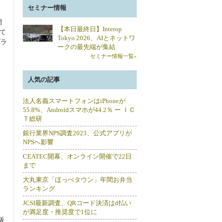
セミナー情報
開
【本日最終日】Interop
れて
Tokyo 2026、AIとネットワ
プラ
ークの最先端が集結
セミナー情報一覧»
人気の記事
法人名義スマートフォンはiPhoneが
55.8%、Androidスマホが44.2％ ー ＩＣ
Ｔ総研
銀行業界NPS調査2023、公式アプリが
NPSへ影響
CEATEC開幕、オンライン開催で22日
まで
大丸東京「ほっぺタウン」年間お弁当
ランキング
JCSI最新調査、QRコード決済はd払い
が満足度・推奨度で1位に
阪