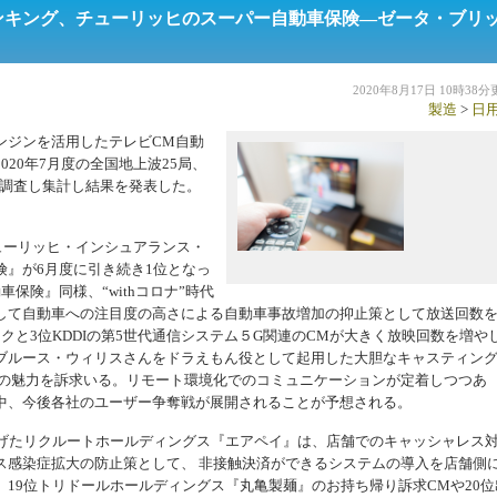
数ランキング、チューリッヒのスーパー自動車保険―ゼータ・ブリ
2020年8月17日 10時38
製造
>
日
ジンを活用したテレビCM自動
20年7月度の全国地上波25局、
を調査し集計し結果を発表した。
ューリッヒ・インシュアランス・
』が6月度に引き続き1位となっ
保険』同様、“withコロナ”時代
して自動車への注目度の高さによる自動車事故増加の抑止策として放送回数
クと3位KDDIの第5世代通信システム５G関連のCMが大きく放映回数を増や
ブルース・ウィリスさんをドラえもん役として起用した大胆なキャスティン
Gの魅力を訴求いる。リモート環境化でのコミュニケーションが定着しつつあ
中、今後各社のユーザー争奪戦が展開されることが予想される。
げたリクルートホールディングス『エアペイ』は、店舗でのキャッシャレス
ス感染症拡大の防止策として、 非接触決済ができるシステムの導入を店舗側
19位トリドールホールディングス『丸亀製麺』のお持ち帰り訴求CMや20位