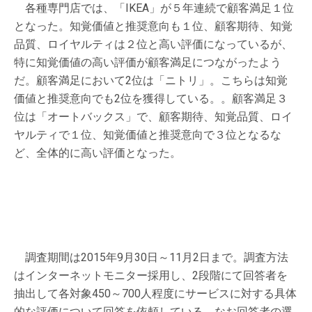
各種専門店では、「IKEA」が５年連続で顧客満足１位
となった。知覚価値と推奨意向も１位、顧客期待、知覚
品質、ロイヤルティは２位と高い評価になっているが、
特に知覚価値の高い評価が顧客満足につながったよう
だ。顧客満足において2位は「ニトリ」。こちらは知覚
価値と推奨意向でも2位を獲得している。。顧客満足３
位は「オートバックス」で、顧客期待、知覚品質、ロイ
ヤルティで１位、知覚価値と推奨意向で３位となるな
ど、全体的に高い評価となった。
調査期間は2015年9月30日～11月2日まで。調査方法
はインターネットモニター採用し、2段階にて回答者を
抽出して各対象450～700人程度にサービスに対する具体
的な評価について回答を依頼している。なお回答者の選