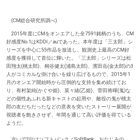
(CM総合研究所調べ)
2015年度にCMをオンエアした全7591銘柄のうち、CM
好感度No.1はKDDI／auであった。本年度は「三太郎」シ
リーズを中心に55作品を放送し、観測史上最高のCM好
感度を獲得して首位に輝いた。「三太郎」シリーズは松
田翔太(桃太郎)、桐谷健太(浦島太郎)、濱田岳(金太郎)の3
人がコミカルな掛け合いを繰り広げるもので、2015年1
月のオンエア開始時から圧倒的な支持を集め続けてお
り、有村架純(かぐや姫)、菜々緒(乙姫)、菅田将暉(鬼)な
どの個性あふれる新キャストの起用や、敵役の鬼が桃太
郎の友だちだったなどの意表を突いたストーリー展開が
視聴者を飽きさせず、年間を通じて高い評価を得ている
ようだ。
次いで2位はソフトバンク／SoftBank。おなじみの