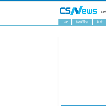
顧
TOP
情報通信
製造
スマートフォン
工業用
タブレット
化粧品
携帯電話
日用品
サーバ
食料飲
PC
ITソリューション
ネットワーク製品
アプリ
ITサービス
電子書籍