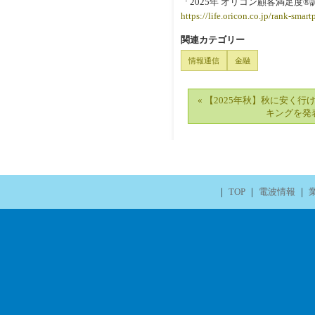
「2025年 オリコン顧客満足度
https://life.oricon.co.jp/rank-sma
関連カテゴリー
情報通信
金融
« 【2025年秋】秋に安く
キングを発
｜
TOP
｜
電波情報
｜