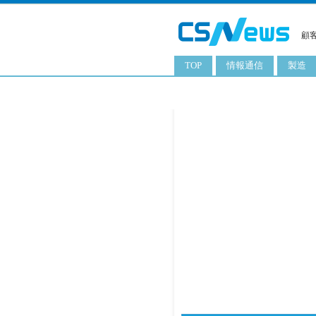
顧
TOP
情報通信
製造
スマートフォン
工業用
タブレット
化粧品
携帯電話
日用品
サーバ
食料飲
PC
ITソリューション
ネットワーク製品
アプリ
ITサービス
電子書籍