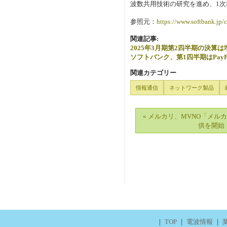
波数共用技術の研究を進め、1次
参照元：
https://www.softbank.jp
関連記事:
2025年3月期第2四半期の決算は
ソフトバンク、第1四半期はPay
関連カテゴリー
情報通信
ネットワーク製品
« メルカリ、MVNO「メル
供を開始
｜
TOP
｜
電波情報
｜