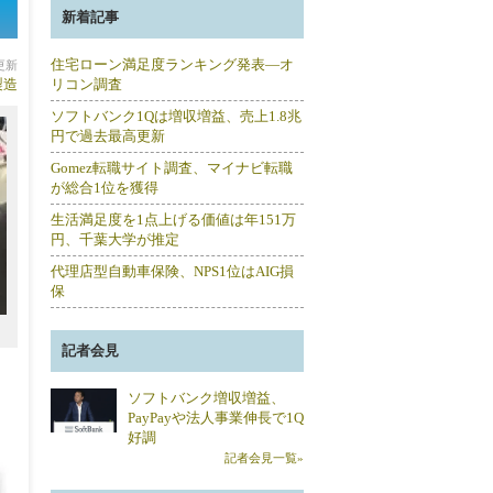
新着記事
住宅ローン満足度ランキング発表―オ
分更新
製造
リコン調査
ソフトバンク1Qは増収増益、売上1.8兆
円で過去最高更新
Gomez転職サイト調査、マイナビ転職
が総合1位を獲得
生活満足度を1点上げる価値は年151万
円、千葉大学が推定
代理店型自動車保険、NPS1位はAIG損
保
記者会見
ソフトバンク増収増益、
PayPayや法人事業伸長で1Q
好調
記者会見一覧»