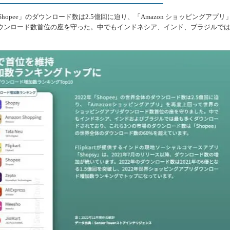
opee」のダウンロード数は2.5億回に迫り、「Amazon ショッピングアプリ
ウンロード数首位の座を守った。中でもインドネシア、インド、ブラジルで