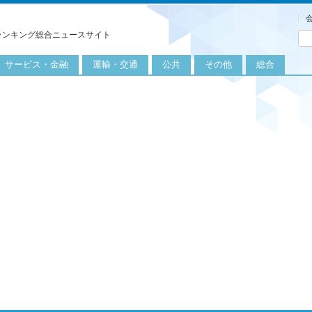
ランキング総合ニュースサイト
サービス・金融
運輸・交通
公共
その他
総合
旅行
自転車
公共団体
農業
保険
自動車
公益サービス
漁業
外食
鉄道
エネルギー
医療
レジャー
運輸
教育
不動産
航空
健康・美容
金融
船舶
労働・仕事
エンタメ