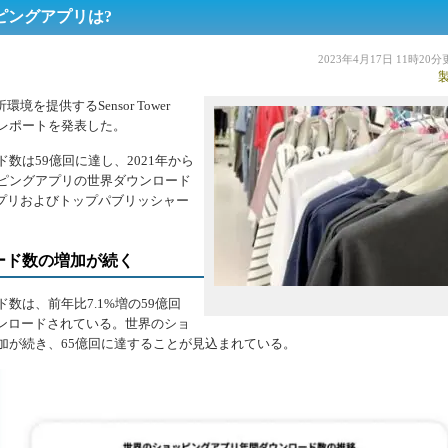
ピングアプリは?
2023年4月17日 11時20
提供するSensor Tower
るレポートを発表した。
数は59億回に達し、2021年から
ッピングアプリの世界ダウンロード
プリおよびトップパブリッシャー
ード数の増加が続く
数は、前年比7.1%増の59億回
てダウンロードされている。世界のショ
増加が続き、65億回に達することが見込まれている。