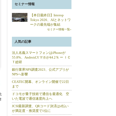
セミナー情報
【本日最終日】Interop
Tokyo 2026、AIとネットワ
ークの最先端が集結
セミナー情報一覧»
人気の記事
法人名義スマートフォンはiPhoneが
55.8%、Androidスマホが44.2％ ー ＩＣ
Ｔ総研
銀行業界NPS調査2023、公式アプリが
NPSへ影響
CEATEC開幕、オンライン開催で22日
まで
ドコモが量子技術で通信を最適化 空
比
いた電波で通信速度向上へ
増
JCSI最新調査、QRコード決済はd払い
が満足度・推奨度で1位に