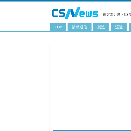
顧客満足度・CS
TOP
情報通信
製造
流通
スマートフォン
工業用品
コンビニ
タブレット
化粧品
卸
携帯電話
日用品
専門店
サーバ
食料飲料品
百貨店
PC
量販店
ITソリューション
通販
ネットワーク製品
アプリ
ITサービス
電子書籍