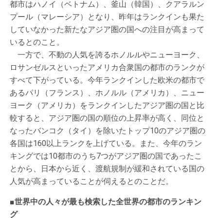
都市はハノイ（ベトナム）、釜山（韓国）、クアラルン
プール（マレーシア）となり、昨年はランクインも果た
していなかった新たなアジア圏の国への注目が高まって
いるとのこと。
一方で、不動の人気を誇るホノルルやニューヨーク、
ロサンゼルスといったアメリカ合衆国の都市のランクが
すべて下がっている。今年ランクインした欧米の都市で
あるパリ（フランス）、ホノルル（アメリカ）、ニュー
ヨーク（アメリカ）をランクインしたアジア圏の国と比
較すると、アジア圏の国の順位の上昇率が高く、同位と
なったバンコク（タイ）を除いたトップ10のアジア圏の
各国は160以上ランクを上げている。また、今年のラン
キングでは10都市のうち7つがアジア圏の国であったこ
とから、日本から近く、渡航規制が緩和されている国の
人気が高まっていることが伺えるとのことだ。
■世界中の人々が最も検索した全世界の都市のランキン
グ