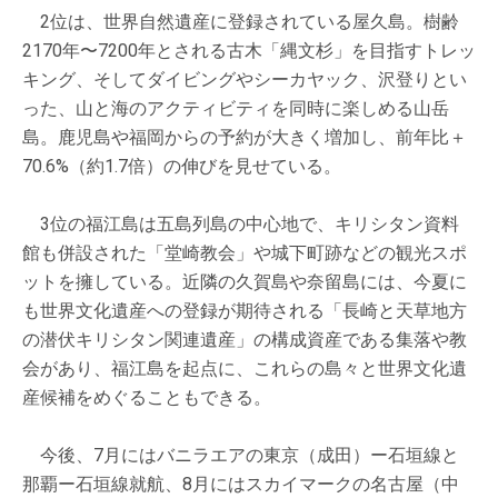
2位は、世界自然遺産に登録されている屋久島。樹齢
2170年〜7200年とされる古木「縄文杉」を目指すトレッ
キング、そしてダイビングやシーカヤック、沢登りとい
った、山と海のアクティビティを同時に楽しめる山岳
島。鹿児島や福岡からの予約が大きく増加し、前年比＋
70.6%（約1.7倍）の伸びを見せている。
3位の福江島は五島列島の中心地で、キリシタン資料
館も併設された「堂崎教会」や城下町跡などの観光スポ
ットを擁している。近隣の久賀島や奈留島には、今夏に
も世界文化遺産への登録が期待される「長崎と天草地方
の潜伏キリシタン関連遺産」の構成資産である集落や教
会があり、福江島を起点に、これらの島々と世界文化遺
産候補をめぐることもできる。
今後、7月にはバニラエアの東京（成田）ー石垣線と
那覇ー石垣線就航、8月にはスカイマークの名古屋（中