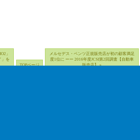
IO2」
メルセデス・ベンツ正規販売店が初の顧客満足
イ」を
度1位に ーー 2016年度JCSI第2回調査【自動車
TOPページ
販売店】 »
品
｜
サービス
｜
海外
｜
ローカル
｜
その他
｜
会社概要
｜
サイトマップ
｜