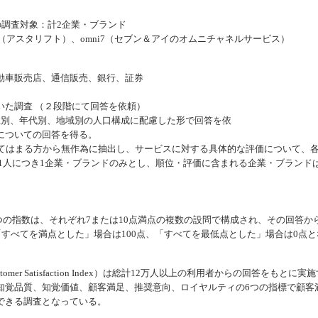
の調査対象：計2企業・ブランド
ine（アスタリフト）、omni7（セブン＆アイのオムニチャネルサービス）
動車販売店、通信販売、銀行、証券
いた調査 （２段階にて回答を依頼）
別、年代別、地域別の人口構成に配慮した形で回答を依
についての回答を得る。
てはまる方から無作為に抽出し、サービスに対する具体的な評価について、
頼は1人につき1企業・ブランドのみとし、順位・評価に含まれる企業・ブランド
つの指数は、それぞれ7または10点満点の複数の設問で構成され、その回答か
「すべてを満点とした」場合は100点、「すべてを最低点とした」場合は0点と
tomer Satisfaction Index）は総計12万人以上の利用者からの回答をもとに実
知覚品質、知覚価値、顧客満足、推奨意向、ロイヤルティの6つの指標で顧客
できる調査となっている。