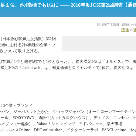
１位、他4指標でも1位に ―― 2016年度JCSI第2回調査【通
2016年7月28日 16時01
流通
>
I（日本版顧客満足度指数）第2回
証券における計4業種の企業・ブ
売について取り上げる。
顧客満足1位と他4指標でも1位となった。。顧客満足2位は「オルビス」で、
3位の「Joshin web」は、知覚価値とロイヤルティで2位に。顧客期待は
26企業・ブランド
QVCジャパン、ジャパネットたかた、ショップジャパン（オークローンマーケティン
、セシール、ZOZOTOWN、通販生活（カタログハウス）、ディノス、ニッセン、
メゾン（千趣会）、Yahoo！ショッピング、ヨドバシ.com、楽天市場
nline、DHC online shop、ドクターシーラボ、FANCL online、や