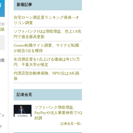
信
新着記事
住宅ローン満足度ランキング発表―オ
リコン調査
分更新
通販
ソフトバンク1Qは増収増益、売上1.8兆
円で過去最高更新
Gomez転職サイト調査、マイナビ転職
が総合1位を獲得
生活満足度を1点上げる価値は年151万
知覚
円、千葉大学が推定
代理店型自動車保険、NPS1位はAIG損
保
記者会見
ソフトバンク増収増益、
PayPayや法人事業伸長で1Q
ビッ
好調
記者会見一覧»
ず