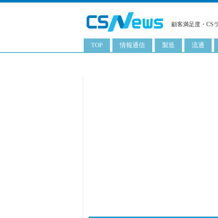
顧客満足度・CS
TOP
情報通信
製造
流通
スマートフォン
工業用品
コンビニ
タブレット
化粧品
卸
携帯電話
日用品
専門店
サーバ
食料飲料品
百貨店
PC
量販店
ITソリューション
通販
ネットワーク製品
アプリ
ITサービス
電子書籍