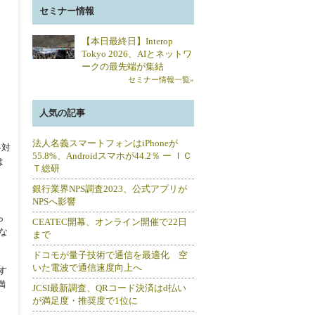
セミナー情報
【本日最終日】Interop
Tokyo 2026、AIとネットワ
ークの最先端が集結
セミナー情報一覧»
人気の記事
法人名義スマートフォンはiPhoneが
各対
55.8%、Androidスマホが44.2％ ー ＩＣ
は
Ｔ総研
銀行業界NPS調査2023、公式アプリが
NPSへ影響
ら
CEATEC開幕、オンライン開催で22日
な
まで
ドコモが量子技術で通信を最適化 空
いた電波で通信速度向上へ
施す
満
JCSI最新調査、QRコード決済はd払い
が満足度・推奨度で1位に