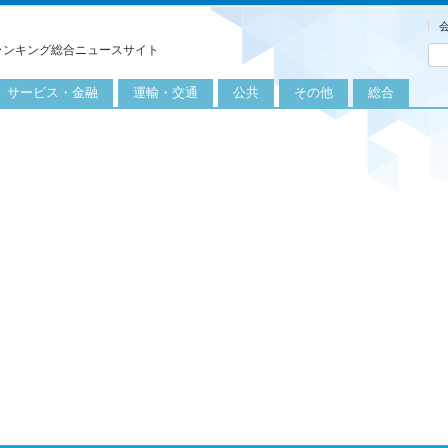
ランキング総合ニュースサイト
サービス・金融
運輸・交通
公共
その他
総合
旅行
自転車
公共団体
農業
保険
自動車
公益サービス
漁業
外食
鉄道
エネルギー
医療
レジャー
運輸
教育
不動産
航空
健康・美容
金融
船舶
労働・仕事
エンタメ