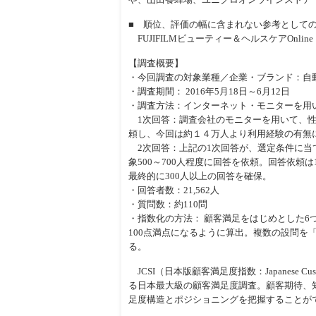
■ 順位、評価の幅に含まれない参考として
FUJIFILMビューティー＆ヘルスケアOnl
【調査概要】
・今回調査の対象業種／企業・ブランド：自
・調査期間： 2016年5月18日～6月12日
・調査方法：インターネット・モニターを用
1次回答：調査会社のモニターを用いて、性
頼し、今回は約１４万人より利用経験の有無
2次回答：上記の1次回答が、選定条件に当
象500～700人程度に回答を依頼。回答依
最終的に300人以上の回答を確保。
・回答者数：21,562人
・質問数：約110問
・指数化の方法： 顧客満足をはじめとした6
100点満点になるように算出。複数の設問を
る。
JCSI（日本版顧客満足度指数：Japanese Cus
る日本最大級の顧客満足度調査。顧客期待、
足度構造とポジショニングを把握することが