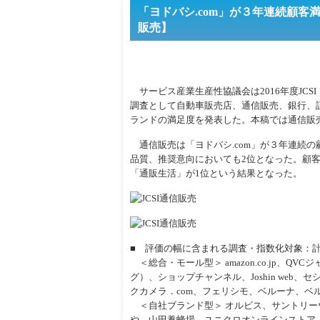
「ヨドバシ.com」が３年連続顧客満足
販売】
サービス産業生産性協議会は2016年度JCS
調査として自動車販売店、通信販売、銀行、
ランドの満足度を発表した。本稿では通信販
通信販売は「ヨドバシ.com」が３年連続の
品質、推奨意向においても2位となった。顧客満足
「通販生活」が1位という結果となった。
■ 評価の幅に含まれる調査・指数化対象：計
＜総合・モール型＞ amazon.co.jp、
グ）、ショップチャンネル、Joshin web
クカメラ．com、フェリシモ、ベルーナ、ベル
＜自社ブランド型＞ オルビス、サントリーウエルネスO
や、山田養蜂場、ユニクロオンラインストア