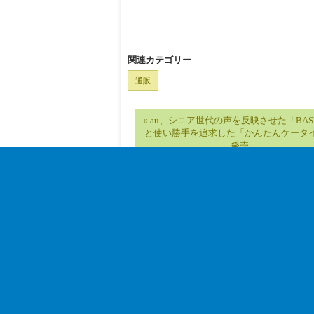
関連カテゴリー
通販
« au、シニア世代の声を反映させた「BAS
と使い勝手を追求した「かんたんケータ
発売
｜
TOP
｜
電波情報
｜
業界動向
｜
製