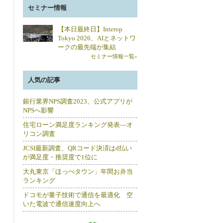
セミナー情報
【本日最終日】Interop
Tokyo 2026、AIとネットワ
ークの最先端が集結
セミナー情報一覧»
人気の記事
銀行業界NPS調査2023、公式アプリが
NPSへ影響
住宅ローン満足度ランキング発表―オ
リコン調査
JCSI最新調査、QRコード決済はd払い
が満足度・推奨度で1位に
大丸東京「ほっぺタウン」年間お弁当
ランキング
ドコモが量子技術で通信を最適化 空
いた電波で通信速度向上へ