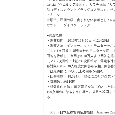
welcia（ウエルシア薬局）、カワチ薬品（
品（ディスカウントドラッグコスモス）、サン
トキヨシ
※順位、評価の幅に含まれない参考としての
サツドラ、ダイコクドラッグ
■調査概要
・調査期間： 2016年11月30日～12月26日
・調査方法：インターネット・モニターを用い
（１）1次回答： 調査会社のモニターを用
回答を依頼し、今回は約18万人より回答を得
（２）2次回答：上記の1次回答が、選定条
各対象450～630人程度に回答を依頼。回
ドは最終的に300人以上の回答を確保。
・回答者数： 18,024人（順位に含む57
・質問数：約110問
・指数化の方法： 顧客満足をはじめとした6
100点満点になるように算出。複数の設問を
る。
JCSI（日本版顧客満足度指数：Japanese Cus