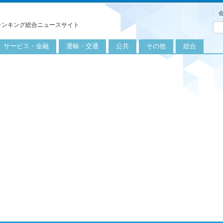
ランキング総合ニュースサイト
サービス・金融
運輸・交通
公共
その他
総合
旅行
自転車
公共団体
農業
保険
自動車
公益サービス
漁業
外食
鉄道
エネルギー
医療
レジャー
運輸
教育
不動産
航空
健康・美容
金融
船舶
労働・仕事
エンタメ