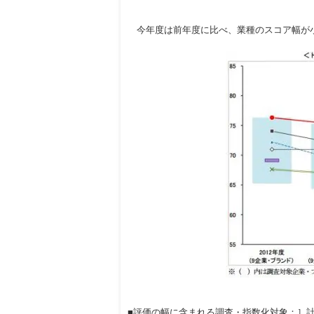
今年度は前年度に比べ、業種のスコア幅が小
■評価の幅に含まれる調査・指数化対象：］計