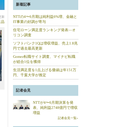
新着記事
NTTの4〜6月期は純利益6%増、金融と
分更新
粧品
IT事業の好調が寄与
住宅ローン満足度ランキング発表―オ
リコン調査
ソフトバンク1Qは増収増益、売上1.8兆
円で過去最高更新
Gomez転職サイト調査、マイナビ転職
が総合1位を獲得
生活満足度を1点上げる価値は年151万
円、千葉大学が推定
記者会見
NTTが4〜6月期決算を発
表、純利益2748億円で増収
増益
記者会見一覧»