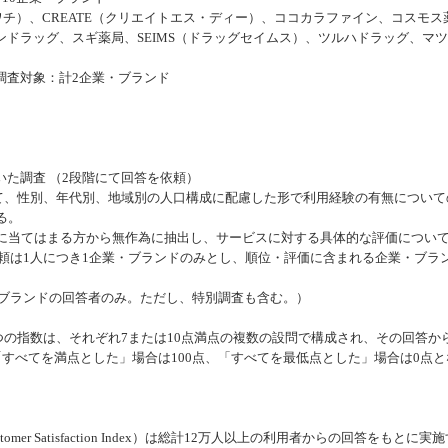
カワチ）、CREATE（クリエイトエス・ディー）、ココカラファイン、コスモス
ドラッグ、スギ薬局、SEIMS（ドラッグセイムス）、ツルハドラッグ、マ
調査対象：計2企業・ブランド
た調査 （2段階にて回答を依頼）
いて、性別、年代別、地域別の人口構成に配慮した形で利用経験の有無について
る。
件に当てはまる方から無作為に抽出し、サービスに対する具体的な評価につい
答依頼は1人につき1企業・ブランドのみとし、順位・評価に含まれる企業・ブラ
企業・ブランドの回答者のみ。ただし、特別調査も含む。）
つの指数は、それぞれ7または10点満点の複数の設問で構成され、その回答か
「すべてを満点とした」場合は100点、「すべてを最低点とした」場合は0点と
tomer Satisfaction Index）は総計12万人以上の利用者からの回答をもとに実