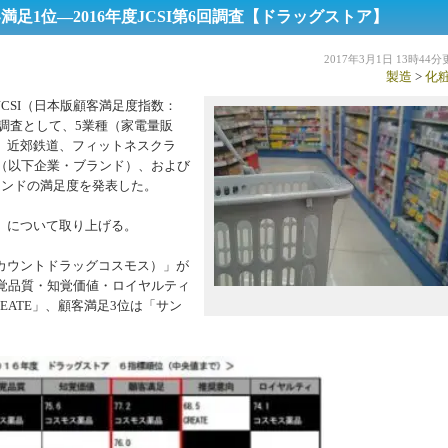
満足1位―2016年度JCSI第6回調査【ドラッグストア】
2017年3月1日 13時44
製造
>
化
CSI（日本版顧客満足度指数：
dex）」第6回調査として、5業種（家電量販
、近郊鉄道、フィットネスクラ
（以下企業・ブランド）、および
ランドの満足度を発表した。
」について取り上げる。
カウントドラッグコスモス）」が
覚品質・知覚価値・ロイヤルティ
EATE」、顧客満足3位は「サン