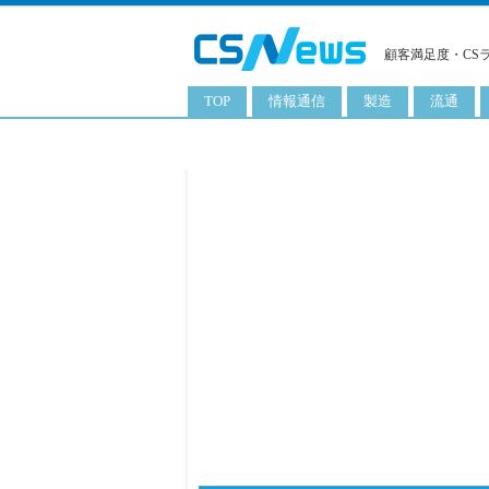
顧客満足度・CS
TOP
情報通信
製造
流通
スマートフォン
工業用品
コンビニ
タブレット
化粧品
卸
携帯電話
日用品
専門店
サーバ
食料飲料品
百貨店
PC
量販店
ITソリューション
通販
ネットワーク製品
アプリ
ITサービス
電子書籍