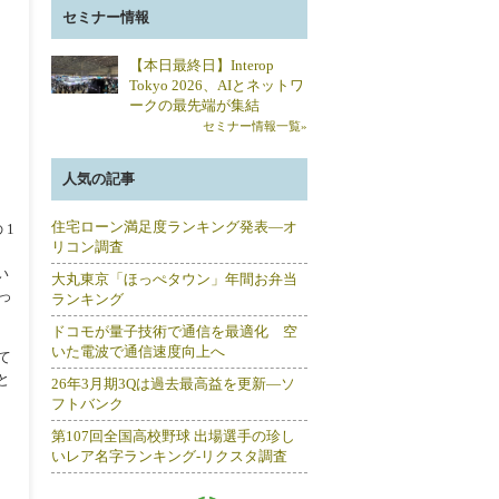
セミナー情報
【本日最終日】Interop
Tokyo 2026、AIとネットワ
ークの最先端が集結
セミナー情報一覧»
人気の記事
住宅ローン満足度ランキング発表―オ
 1
リコン調査
い
大丸東京「ほっぺタウン」年間お弁当
っ
ランキング
ドコモが量子技術で通信を最適化 空
いた電波で通信速度向上へ
て
と
26年3月期3Qは過去最高益を更新―ソ
フトバンク
第107回全国高校野球 出場選手の珍し
いレア名字ランキング-リクスタ調査