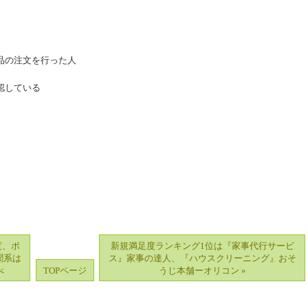
品の注文を行った人
認している
度、ポ
新規満足度ランキング1位は『家事代行サービ
聞系は
ス』家事の達人、『ハウスクリーニング』おそ
べ
TOPページ
うじ本舗ーオリコン »