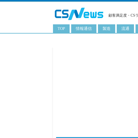
顧客満足度・CS
TOP
情報通信
製造
流通
スマートフォン
工業用品
コンビニ
タブレット
化粧品
卸
携帯電話
日用品
専門店
サーバ
食料飲料品
百貨店
PC
量販店
ITソリューション
通販
ネットワーク製品
アプリ
ITサービス
電子書籍