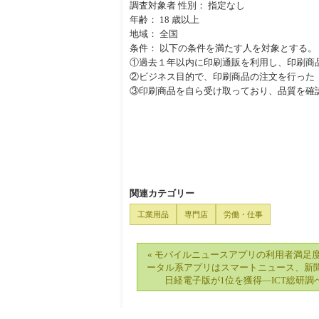
調査対象者 性別： 指定なし
年齢： 18 歳以上
地域： 全国
条件： 以下の条件を満たす人を対象とする。
①過去１年以内に印刷通販を利用し、印刷商
②ビジネス目的で、印刷商品の注文を行った
③印刷商品を自ら受け取っており、品質を確
関連カテゴリー
工業用品
専門店
労働・仕事
« モバイルニュースアプリの利用者満足
ータル系アプリはスマートニュース、新
日経電子版が1位を獲得―ICT総研調