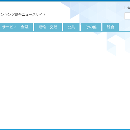
ランキング総合ニュースサイト
サービス・金融
運輸・交通
公共
その他
総合
旅行
自転車
公共団体
農業
保険
自動車
公益サービス
漁業
外食
鉄道
エネルギー
医療
レジャー
運輸
教育
不動産
航空
健康・美容
金融
船舶
労働・仕事
エンタメ