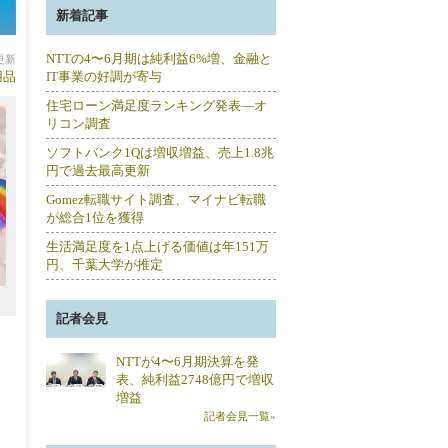
新着記事
NTTの4〜6月期は純利益6%増、金融と
分更新
用品
IT事業の好調が寄与
住宅ローン満足度ランキング発表―オ
リコン調査
ソフトバンク1Qは増収増益、売上1.8兆
円で過去最高更新
Gomez転職サイト調査、マイナビ転職
が総合1位を獲得
生活満足度を1点上げる価値は年151万
円、千葉大学が推定
記者会見
NTTが4〜6月期決算を発
表、純利益2748億円で増収
増益
記者会見一覧»