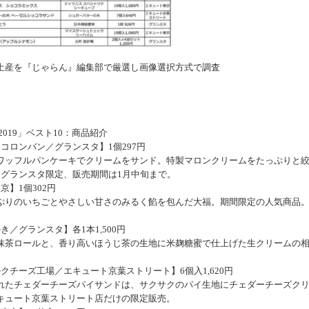
土産を『じゃらん』編集部で厳選し画像選択方式で調査
019」ベスト10：商品紹介
コロンバン／グランスタ】1個297円
ッフルパンケーキでクリームをサンド。特製マロンクリームをたっぷりと
はグランスタ限定、販売期間は1月中旬まで。
】1個302円
りのいちごとやさしい甘さのみるく餡を包んだ大福。期間限定の人気商品
／グランスタ】各1本1,500円
茶ロールと、香り高いほうじ茶の生地に米麹糖蜜で仕上げた生クリームの
チーズ工場／エキュート京葉ストリート】6個入1,620円
たチェダーチーズパイサンドは、サクサクのパイ生地にチェダーチーズク
キュート京葉ストリート店だけの限定販売。