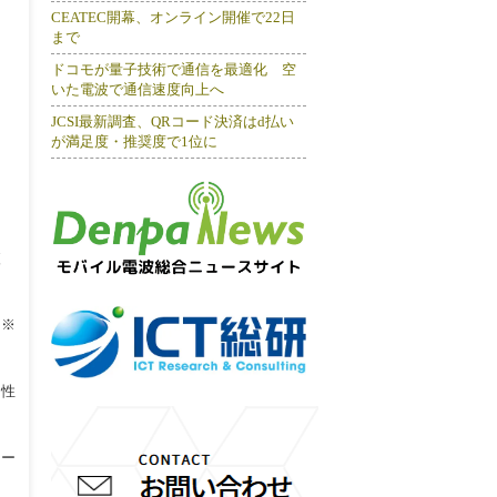
CEATEC開幕、オンライン開催で22日
まで
ドコモが量子技術で通信を最適化 空
いた電波で通信速度向上へ
JCSI最新調査、QRコード決済はd払い
が満足度・推奨度で1位に
絞
。※
相性
リー