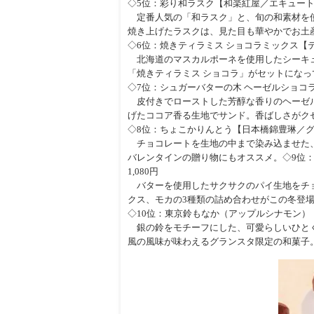
◇5位：彩り和ラスク【和楽紅屋／エキュート東京
定番人気の「和ラスク」と、旬の和素材を使
焼き上げたラスクは、見た目も華やかでお土
◇6位：焼きティラミス ショコラミックス【テ
北海道のマスカルポーネを使用したシーキュ
「焼きティラミス ショコラ」がセットになって
◇7位：シュガーバターの木 ヘーゼルショコ
皮付きでローストした芳醇な香りのヘーゼル
げたココア香る生地でサンド。香ばしさがク
◇8位：ちょこかりんとう【日本橋錦豊琳／グラ
チョコレートを生地の中まで染み込ませた、
バレンタインの贈り物にもオススメ。◇9位：
1,080円
バターを使用したサクサクのパイ生地をチョ
クス、モカの3種類の詰め合わせがこの冬登
◇10位：東京鈴もなか（アップルシナモン）【元
銀の鈴をモチーフにした、可愛らしいひとく
風の風味が味わえるグランスタ限定の和菓子