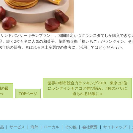
サンドパンケーキモンブラン」。期間限定かつグランスタでしか購入できな
1品。続く2位も冬に人気の和菓子、菓匠禄兵衛「福いちご」がランクイン。そ
末年始の帰省。喜ばれるお土産選びの参考に、活用してはどうだろうか。
世界の都市総合力ランキング2019、東京は3位
別の最
にランクインもスコア伸び悩み、4位のパリに
べ
TOPページ
迫られる結果に »
品
｜
サービス
｜
海外
｜
ローカル
｜
その他
｜
会社概要
｜
サイトマップ
｜