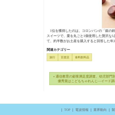
1位を獲得したのは、コロンバンの「銀の鈴
スイーツで、栗を丸ごと1個使用した贅沢な
て、約半数がお土産を購入すると回答した年
関連カテゴリー
旅行
百貨店
食料飲料品
« 通信教育の顧客満足度調査、幼児部門
優秀賞はこどもちゃれんじ―イード調
｜
TOP
｜
電波情報
｜
業界動向
｜
製