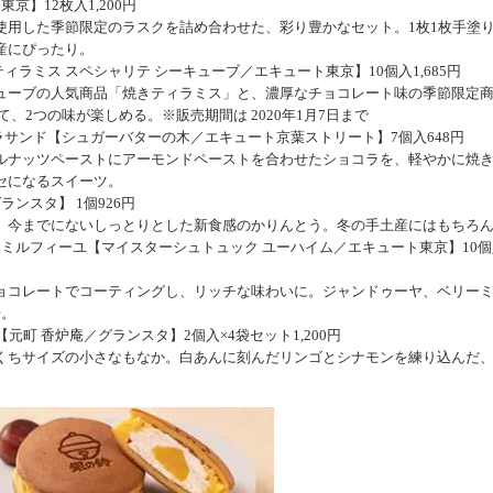
】12枚入1,200円
用した季節限定のラスクを詰め合わせた、彩り豊かなセット。1枚1枚手塗
産にぴったり。
ィラミス スペシャリテ シーキューブ／エキュート東京】10個入1,685円
ーブの人気商品「焼きティラミス」と、濃厚なチョコレート味の季節限定
、2つの味が楽しめる。※販売期間は 2020年1月7日まで
ラサンド【シュガーバターの木／エキュート京葉ストリート】7個入648円
ナッツペーストにアーモンドペーストを合わせたショコラを、軽やかに焼
セになるスイーツ。
ンスタ】 1個926円
今までにないしっとりとした新食感のかりんとう。冬の手土産にはもちろ
ミルフィーユ【マイスターシュトュック ユーハイム／エキュート東京】10個
コレートでコーティングし、リッチな味わいに。ジャンドゥーヤ、ベリー
場。
町 香炉庵／グランスタ】2個入×4袋セット1,200円
ちサイズの小さなもなか。白あんに刻んだリンゴとシナモンを練り込んだ
。