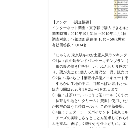
【アンケート調査概要】
インターネット調査：東京駅で購入できる冬
調査時期：2019年10月31日～2019年11月1日
調査対象：47都道府県在住 10代～50代男女
有効回答数：1,034名
「じゃらん 東京駅冬のお土産人気ランキング2
◇1位：銀の鈴サンドパンケーキモンブラン【
銀の鈴の焼き印を押した、ふんわり食感のワ
り、栗が丸ごと1個入った贅沢な一品。販売
◇2位：福いちご【菓匠禄兵衛／エキュート東京
柔らかい生地の中に、甘酸っぱい果汁たっぷ
販売期間は2020年1月2日～3月31日まで
◇3位：抹茶ロール・ほうじ茶ロール【くすのき
抹茶を生地と生クリームに贅沢に使用した抹
が抜群のほうじ茶ロールが、この冬新登場。
◇4位：チェダーチーズパイサンド【東京ミルク
チーズの美味しさをとことん追求して作られ
ムを挟み、香ばしく軽やかな仕上がりに。エ