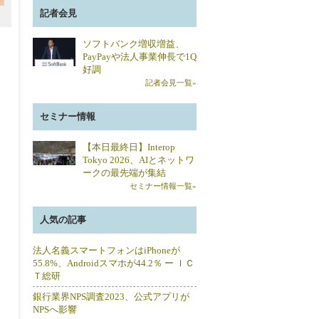
記者会見
ソフトバンク増収増益、
PayPayや法人事業伸長で1Q
好調
記者会見一覧»
セミナー情報
【本日最終日】Interop
Tokyo 2026、AIとネットワ
ークの最先端が集結
セミナー情報一覧»
人気の記事
法人名義スマートフォンはiPhoneが
55.8%、Androidスマホが44.2％ ー ＩＣ
Ｔ総研
銀行業界NPS調査2023、公式アプリが
NPSへ影響