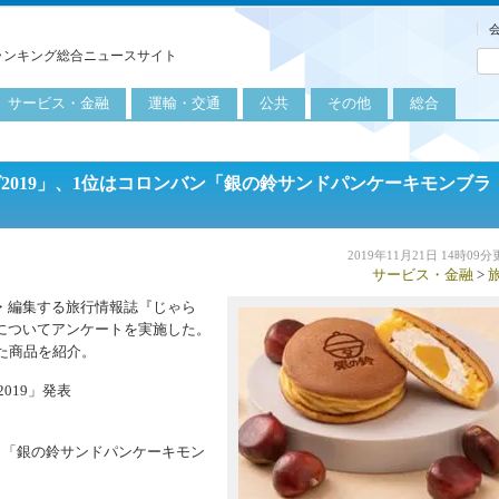
ランキング総合ニュースサイト
サービス・金融
運輸・交通
公共
その他
総合
旅行
自転車
公共団体
農業
保険
自動車
公益サービス
漁業
2019」、1位はコロンバン「銀の鈴サンドパンケーキモンブラ
外食
鉄道
エネルギー
医療
レジャー
運輸
教育
2019年11月21日 14時09
サービス・金融
>
不動産
航空
健康・美容
・編集する旅行情報誌『じゃら
についてアンケートを実施した。
金融
船舶
労働・仕事
た商品を紹介。
エンタメ
019」発表
た 「銀の鈴サンドパンケーキモン