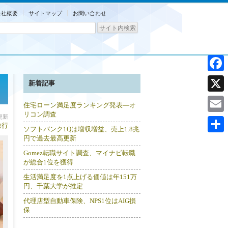
会社概要
サイトマップ
お問い合わせ
Facebo
新着記事
X
住宅ローン満足度ランキング発表―オ
リコン調査
分更新
Email
旅行
ソフトバンク1Qは増収増益、売上1.8兆
円で過去最高更新
共
Gomez転職サイト調査、マイナビ転職
有
が総合1位を獲得
生活満足度を1点上げる価値は年151万
円、千葉大学が推定
代理店型自動車保険、NPS1位はAIG損
保