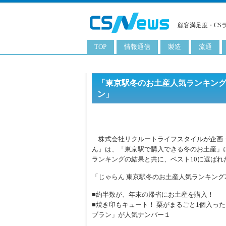
顧客満足度・CS
TOP
情報通信
製造
流通
スマートフォン
工業用品
コンビニ
タブレット
化粧品
卸
「東京駅冬のお土産人気ランキング
ン」
携帯電話
日用品
専門店
サーバ
食料飲料品
百貨店
PC
量販店
株式会社リクルートライフスタイルが企画
ん』は、「東京駅で購入できる冬のお土産」
ITソリューション
通販
ランキングの結果と共に、ベスト10に選ばれ
ネットワーク製品
「じゃらん 東京駅冬のお土産人気ランキング2
アプリ
■約半数が、年末の帰省にお土産を購入！
ITサービス
■焼き印もキュート！ 栗がまるごと1個入っ
ブラン」が人気ナンバー１
電子書籍