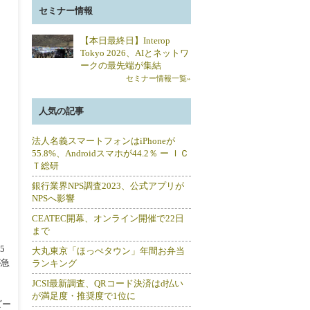
セミナー情報
【本日最終日】Interop
Tokyo 2026、AIとネットワ
ークの最先端が集結
セミナー情報一覧»
人気の記事
法人名義スマートフォンはiPhoneが
55.8%、Androidスマホが44.2％ ー ＩＣ
Ｔ総研
銀行業界NPS調査2023、公式アプリが
NPSへ影響
CEATEC開幕、オンライン開催で22日
まで
5
大丸東京「ほっぺタウン」年間お弁当
が急
ランキング
JCSI最新調査、QRコード決済はd払い
が満足度・推奨度で1位に
ビー