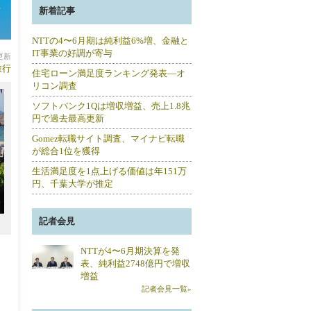
ア
新着記事
NTTの4〜6月期は純利益6%増、金融と
IT事業の好調が寄与
分更新
旅行
住宅ローン満足度ランキング発表―オ
リコン調査
ソフトバンク1Qは増収増益、売上1.8兆
円で過去最高更新
Gomez転職サイト調査、マイナビ転職
が総合1位を獲得
生活満足度を1点上げる価値は年151万
円、千葉大学が推定
記者会見
NTTが4〜6月期決算を発
表、純利益2748億円で増収
増益
記者会見一覧»