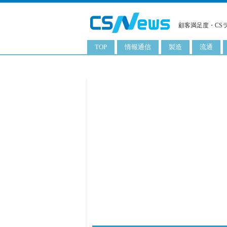
顧客満足度・CS
TOP
情報通信
製造
流通
スマートフォン
工業用品
コンビニ
タブレット
化粧品
卸
携帯電話
日用品
専門店
サーバ
食料飲料品
百貨店
PC
量販店
ITソリューション
通販
ネットワーク製品
アプリ
ITサービス
電子書籍