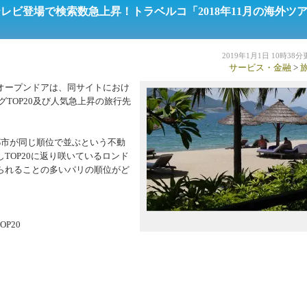
ビ登場で検索数急上昇！トラベルコ「2018年11月の海外ツ
2019年1月1日 10時38
サービス・金融
>
オープンドアは、同サイトにおけ
グTOP20及び人気急上昇の旅行先
市が同じ順位で並ぶという不動
TOP20に返り咲いているロンド
られることの多いパリの順位がど
P20