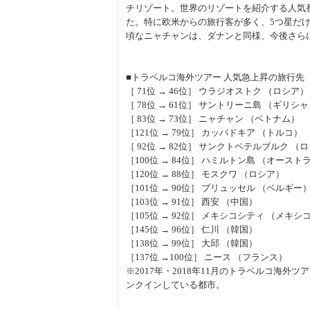
チリゾート。世界のリゾートを紹介する人気番
た。特に欧米からの旅行客が多く、5つ星だ
頃なニャチャンは、ダナンと同様、今後さら
■トラベルコ海外ツアー 人気急上昇の旅行先
［ 71位 → 46位］ ウラジオストク （ロシア）
［ 78位 → 61位］ サントリーニ島 （ギリシ
［ 83位 → 73位］ ニャチャン （ベトナム）
［121位 → 79位］ カッパドキア （トルコ）
［ 92位 → 82位］ サンクトペテルブルク （
［100位 → 84位］ ハミルトン島 （オースト
［120位 → 88位］ モスクワ （ロシア）
［101位 → 90位］ ブリュッセル （ベルギー
［103位 → 91位］ 西安 （中国）
［105位 → 92位］ メキシコシティ （メキシ
［145位 → 96位］ 仁川 （韓国）
［138位 → 99位］ 大邱 （韓国）
［137位 →100位］ ニース （フランス）
※2017年・2018年11月のトラベルコ海
ンクインしている都市。