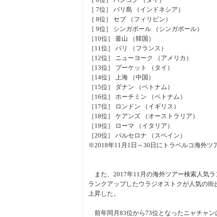
［ 7位］ バリ島 （インドネシア）
［ 8位］ セブ （フィリピン）
［ 9位］ シンガポール （シンガポール）
［10位］ 釜山 （韓国）
［11位］ パリ （フランス）
［12位］ ニューヨーク （アメリカ）
［13位］ プーケット （タイ）
［14位］ 上海 （中国）
［15位］ ダナン （ベトナム）
［16位］ ホーチミン （ベトナム）
［17位］ ロンドン （イギリス）
［18位］ ケアンズ （オーストラリア）
［19位］ ローマ （イタリア）
［20位］ バルセロナ （スペイン）
※2018年11月1日～30日にトラベルコ海
また、2017年11月の海外ツアー検索人気ラ
ランクアップしたウラジオストクが人気の街
上昇した。
前年同月83位から73位となったニャチャ