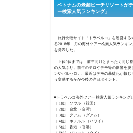
ベトナムの老舗ビーチリゾートがテレ
ー検索人気ランキング」
旅行比較サイト「トラベルコ」を運営する
る2018年11月の海外ツアー検索人気ランキン
を発表した。
上位9位までは、前年同月とまったく同じ都
の人気ぶり。前年のテロやデモ等の影響を脱し
ンやバルセロナ、最近はデモの暴徒化が報じ
う変動するかが今後の注目ポイント。
■トラベルコ海外ツアー 検索人気ランキングTO
［ 1位］ ソウル （韓国）
［ 2位］ 台北 （台湾）
［ 3位］ グアム （グアム）
［ 4位］ ホノルル （ハワイ）
［ 5位］ 香港 （香港）
［ 6位］ バンコク （タイ）