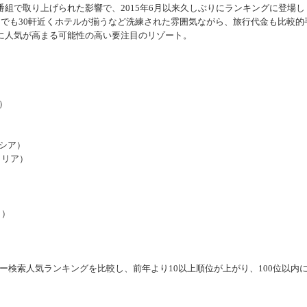
組で取り上げられた影響で、2015年6月以来久しぶりにランキングに登場し
けでも30軒近くホテルが揃うなど洗練された雰囲気ながら、旅行代金も比較的
に人気が高まる可能性の高い要注目のリゾート。
ャ）
ロシア）
ラリア）
）
コ）
外ツアー検索人気ランキングを比較し、前年より10以上順位が上がり、100位以内