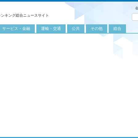
ランキング総合ニュースサイト
サービス・金融
運輸・交通
公共
その他
総合
旅行
自転車
公共団体
農業
保険
自動車
公益サービス
漁業
外食
鉄道
エネルギー
医療
レジャー
運輸
教育
不動産
航空
健康・美容
金融
船舶
労働・仕事
エンタメ