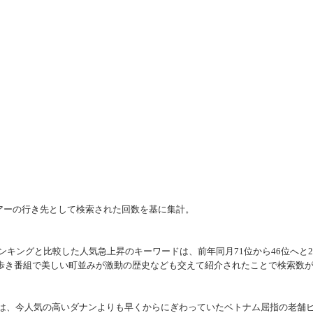
外ツアーの行き先として検索された回数を基に集計。
ンキングと比較した人気急上昇のキーワードは、前年同月71位から46位へと2
歩き番組で美しい町並みが激動の歴史なども交えて紹介されたことで検索数
ンは、今人気の高いダナンよりも早くからにぎわっていたベトナム屈指の老舗