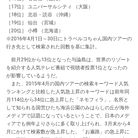
［17位］ ユニバーサルシティ （大阪）
［18位］ 北谷・読谷 （沖縄）
［19位］ 仙台 （宮城）
［20位］ 小樽 （北海道）
※2016年4月1日～30日にトラベルコちゃん国内ツアーの
行き先として検索された回数を基に集計。
前月29位から13位となった与論島は、世界のリゾート
を紹介する人気テレビ番組で視聴者投票1位となったの
が影響しているようだ。
また、2015年4月の国内ツアーの検索キーワード人気
ランキングと比較した人気急上昇のキーワードは前年同
月114位から34位に急上昇した「ネモフィラ」。名所と
して知られる国営ひたち海浜公園のみはらしの丘が海外
メディアで話題になっているということで、日本のメデ
ィアでも例年よりさらに多く取り上げられ、3月末から4
月にかけて検索数が急上昇した。「お遍路」の急上昇に