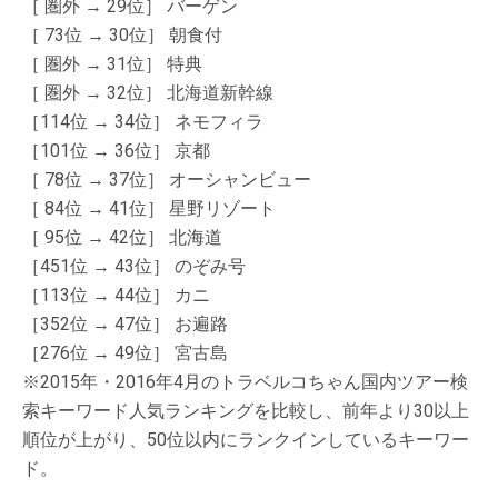
［ 圏外 → 29位］ バーゲン
［ 73位 → 30位］ 朝食付
［ 圏外 → 31位］ 特典
［ 圏外 → 32位］ 北海道新幹線
［114位 → 34位］ ネモフィラ
［101位 → 36位］ 京都
［ 78位 → 37位］ オーシャンビュー
［ 84位 → 41位］ 星野リゾート
［ 95位 → 42位］ 北海道
［451位 → 43位］ のぞみ号
［113位 → 44位］ カニ
［352位 → 47位］ お遍路
［276位 → 49位］ 宮古島
※2015年・2016年4月のトラベルコちゃん国内ツアー検
索キーワード人気ランキングを比較し、前年より30以上
順位が上がり、50位以内にランクインしているキーワー
ド。