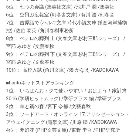
5位： 七つの会議 (集英社文庫) /池井戸 潤 /集英社
6位： 空飛ぶ広報室 (幻冬舎文庫) /有川 浩 /幻冬舎
7位： 吉原詣で (ハルキ文庫 時代小説文庫 鎌倉河岸捕物
控) /佐伯 泰英 /角川春樹事務所
8位： ペテロの葬列 上 (文春文庫 杉村三郎シリーズ） /
宮部 みゆき /文藝春秋
9位： ペテロの葬列 下 (文春文庫 杉村三郎シリーズ） /
宮部 みゆき /文藝春秋
10位： 高校入試 (角川文庫) /湊 かなえ /KADOKAWA
■hontoネットストアランキング
1位： いちばんおトクで使いやすい！おはよう！家計簿
2016 (学研ヒットムック) /学研プラス 編 /学研プラス
2位： 羊と鋼の森 /宮下 奈都 /文藝春秋
3位： ソードアート・オンライン 17 アリシゼーション・
アウェイクニング (電撃文庫) /川原 礫 /KADOKAWA
4位： 夢幻花 (PHP文芸文庫) /東野 圭吾 /PHP研究所