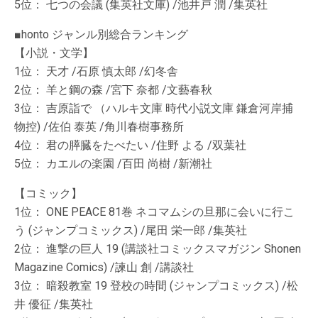
5位： 七つの会議 (集英社文庫) /池井戸 潤 /集英社
■honto ジャンル別総合ランキング
【小説・文学】
1位： 天才 /石原 慎太郎 /幻冬舎
2位： 羊と鋼の森 /宮下 奈都 /文藝春秋
3位： 吉原詣で （ハルキ文庫 時代小説文庫 鎌倉河岸捕
物控) /佐伯 泰英 /角川春樹事務所
4位： 君の膵臓をたべたい /住野 よる /双葉社
5位： カエルの楽園 /百田 尚樹 /新潮社
【コミック】
1位： ONE PEACE 81巻 ネコマムシの旦那に会いに行こ
う (ジャンプコミックス) /尾田 栄一郎 /集英社
2位： 進撃の巨人 19 (講談社コミックスマガジン Shonen
Magazine Comics) /諫山 創 /講談社
3位： 暗殺教室 19 登校の時間 (ジャンプコミックス) /松
井 優征 /集英社