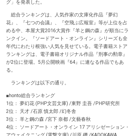
グ」を発表した。
総合ランキングは、人気作家の文庫化作品『夢幻
花』、『七つの会議』、『空飛ぶ広報室』等が上位を占
める中、本屋大賞2016大賞作『羊と鋼の森』が順当にラ
ンクイン。『ソードアート・オンライン』シリーズも全
年代にわたり根強い人気を見せている。電子書籍ストア
ランキングは、電子書籍オリジナル作品『刑事の勲章』
が2位に登場。5月公開映画『64』に連なる作品でもあ
る。
ランキングは以下の通り。
■honto総合ランキング
1位： 夢幻花 (PHP文芸文庫) /東野 圭吾 /PHP研究所
2位： 天才 /石原 慎太郎 /幻冬舎
3位： 羊と鋼の森 /宮下 奈都 /文藝春秋
4位： ソードアート・オンライン 17 アリシゼーション・
アウェイクニング (電撃文庫) /川原 礫 /KADOKAWA