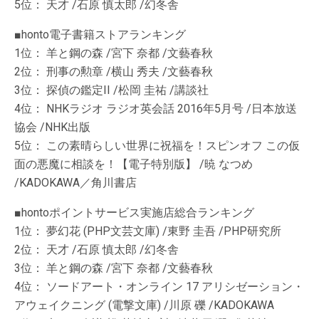
5位： 天才 /石原 慎太郎 /幻冬舎
■honto電子書籍ストアランキング
1位： 羊と鋼の森 /宮下 奈都 /文藝春秋
2位： 刑事の勲章 /横山 秀夫 /文藝春秋
3位： 探偵の鑑定II /松岡 圭祐 /講談社
4位： NHKラジオ ラジオ英会話 2016年5月号 /日本放送
協会 /NHK出版
5位： この素晴らしい世界に祝福を！スピンオフ この仮
面の悪魔に相談を！【電子特別版】 /暁 なつめ
/KADOKAWA／角川書店
■hontoポイントサービス実施店総合ランキング
1位： 夢幻花 (PHP文芸文庫) /東野 圭吾 /PHP研究所
2位： 天才 /石原 慎太郎 /幻冬舎
3位： 羊と鋼の森 /宮下 奈都 /文藝春秋
4位： ソードアート・オンライン 17 アリシゼーション・
アウェイクニング (電撃文庫) /川原 礫 /KADOKAWA