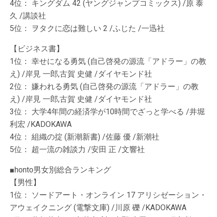
4位： キングダム 42 (ヤングジャンプコミックス) /原 泰
久 /講談社
5位： ヲタクに恋は難しい 2 /ふじた /一迅社
【ビジネス書】
1位： 幸せになる勇気 (自己啓発の源流「アドラー」の教
え) /岸見 一郎,古賀 史健 /ダイヤモンド社
2位： 嫌われる勇気 (自己啓発の源流「アドラー」の教
え) /岸見 一郎,古賀 史健 /ダイヤモンド社
3位： 大学4年間の経済学が10時間でざっと学べる /井堀
利宏 /KADOKAWA
4位： 組織の掟 (新潮新書) /佐藤 優 /新潮社
5位： 超一流の雑談力 /安田 正 /文響社
■honto男女別総合ランキング
【男性】
1位： ソードアート・オンライン 17 アリシゼーション・
アウェイクニング (電撃文庫) /川原 礫 /KADOKAWA