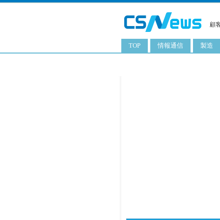
顧
TOP
情報通信
製造
スマートフォン
工業用
タブレット
化粧品
携帯電話
日用品
サーバ
食料飲
PC
ITソリューション
ネットワーク製品
アプリ
ITサービス
電子書籍