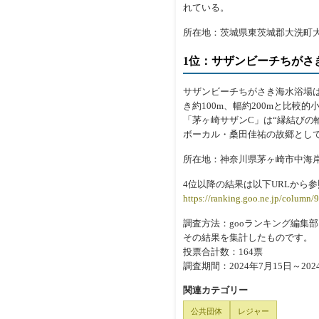
れている。
所在地：茨城県東茨城郡大洗町
1位：サザンビーチちがさ
サザンビーチちがさき海水浴場は
き約100m、幅約200mと比
「茅ヶ崎サザンC」は“縁結びの
ボーカル・桑田佳祐の故郷とし
所在地：神奈川県茅ヶ崎市中海
4位以降の結果は以下URLから
https://ranking.goo.ne.jp/column/
調査方法：gooランキング編集
その結果を集計したものです。
投票合計数：164票
調査期間：2024年7月15日～202
関連カテゴリー
公共団体
レジャー