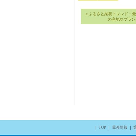
« ふるさと納税トレンド：
の産地やブラン
｜
TOP
｜
電波情報
｜