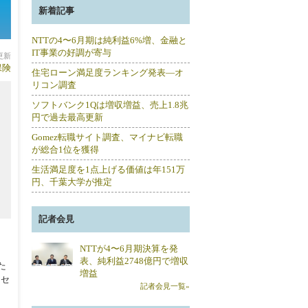
新着記事
NTTの4〜6月期は純利益6%増、金融と
IT事業の好調が寄与
分更新
保険
住宅ローン満足度ランキング発表―オ
リコン調査
ソフトバンク1Qは増収増益、売上1.8兆
円で過去最高更新
Gomez転職サイト調査、マイナビ転職
が総合1位を獲得
生活満足度を1点上げる価値は年151万
円、千葉大学が推定
記者会見
NTTが4〜6月期決算を発
表、純利益2748億円で増収
た
増益
クセ
記者会見一覧»