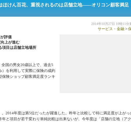
はほけん百花、重視されるのは店舗立地――オリコン顧客満足
2014年10月27日 10時11
サービス・金融
>
どが評価
度向上が進む
る項目は店舗立地場所
2の間、全国の男女20歳以上で、過去5
み）を利用して実際に保険の成約
型保険ショップ顧客満足度ランキ
】。2014年度は第5位だったが躍進した。昨年と比較して特に満足度が上がっ
昨年と項目が若干変わり単純比較は出来ないが、今年度は「店舗の立地（ア