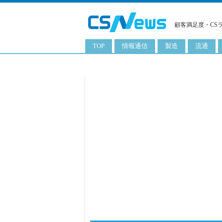
顧客満足度・CS
TOP
情報通信
製造
流通
スマートフォン
工業用品
コンビニ
タブレット
化粧品
卸
携帯電話
日用品
専門店
サーバ
食料飲料品
百貨店
PC
量販店
ITソリューション
通販
ネットワーク製品
アプリ
ITサービス
電子書籍