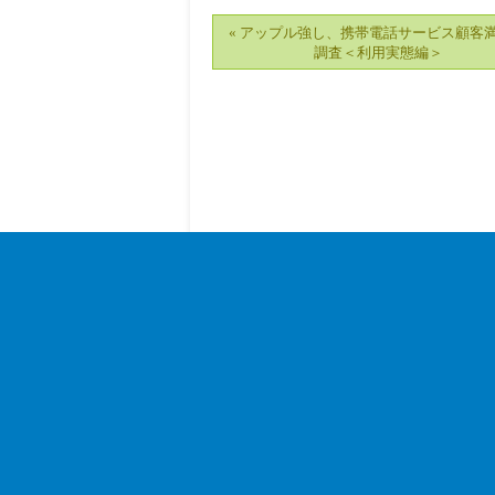
« アップル強し、携帯電話サービス顧客
調査＜利用実態編＞
｜
TOP
｜
電波情報
｜
業界動向
｜
製