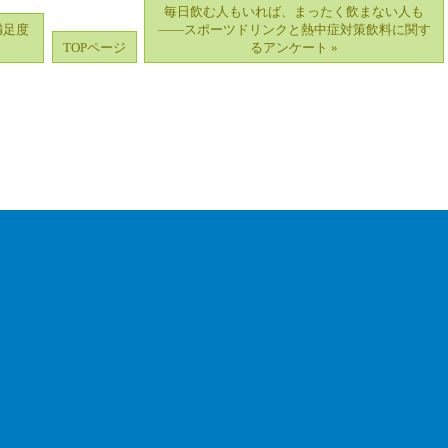
毎日飲む人もいれば、まったく飲まない人も
満足度
――スポーツドリンクと熱中症対策飲料に関す
TOPページ
るアンケート »
品
｜
サービス
｜
海外
｜
ローカル
｜
その他
｜
会社概要
｜
サイトマップ
｜