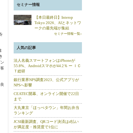
セミナー情報
【本日最終日】Interop
Tokyo 2026、AIとネットワ
ークの最先端が集結
を
セミナー情報一覧»
人気の記事
ま
き
法人名義スマートフォンはiPhoneが
ピン
55.8%、Androidスマホが44.2％ ー ＩＣ
お客
Ｔ総研
銀行業界NPS調査2023、公式アプリが
の良
NPSへ影響
CEATEC開幕、オンライン開催で22日
まで
大丸東京「ほっぺタウン」年間お弁当
ランキング
JCSI最新調査、QRコード決済はd払い
が満足度・推奨度で1位に