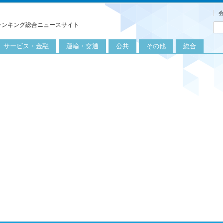
ランキング総合ニュースサイト
サービス・金融
運輸・交通
公共
その他
総合
旅行
自転車
公共団体
農業
保険
自動車
公益サービス
漁業
外食
鉄道
エネルギー
医療
レジャー
運輸
教育
不動産
航空
健康・美容
金融
船舶
労働・仕事
エンタメ