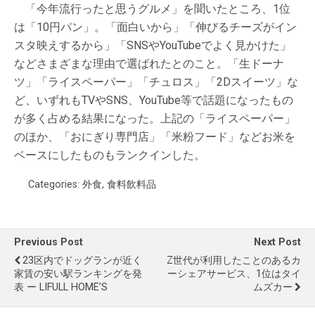
「今年流行ったと思うグルメ」を聞いたところ、1位
は「10円パン」。「面白いから」「伸びるチーズがイン
スタ映えするから」「SNSやYouTubeでよく見かけた」
などさまざまな理由で選ばれたとのこと。「生ドーナ
ツ」「ライスペーパー」「チュロス」「2Dスイーツ」な
ど、いずれもTVやSNS、YouTube等で話題になったもの
が多く占める結果になった。上記の「ライスペーパー」
のほか、「おにぎり専門店」「米粉フード」などお米を
ベースにしたものもランクインした。
Categories:
外食
,
食料飲料品
Previous Post
Next Post
23区内でドッグランが近く
Z世代が利用したことのあるカ
家賃の安い駅ランキングを発
ーシェアサービス、1位はタイ
表 ー LIFULL HOME’S
ムズカー