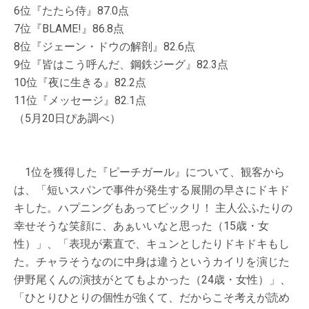
6位『たたら侍』87.0点
7位『BLAME!』86.8点
8位『ジェーン・ドウの解剖』82.6点
9位『皆はこう呼んだ、鋼鉄ジーグ』82.3点
10位『夜に生きる』82.2点
11位『メッセージ』82.1点
（5月20日ぴあ調べ）
1位を獲得した『ピーチガール』について、観客から
は、「短いスパンで事件が発生する展開の早さにドキド
キした。ハプニングもあってビックリ！ 主人公ふたりの
幸せそうな笑顔に、あぁいいなと思った（15歳・女
性）」、「表現が素直で、キュンとしたりドキドキもし
た。チャラそうなのに中身は違うというカイリを演じた
伊野尾くんの演技がとてもよかった（24歳・女性）」、
「ひとりひとりの個性が強くて、だからこそ考えが読め