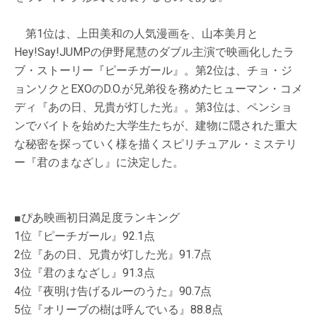
第1位は、上田美和の人気漫画を、山本美月と
Hey!Say!JUMPの伊野尾慧のダブル主演で映画化したラ
ブ・ストーリー『ピーチガール』。第2位は、チョ・ジ
ョンソクとEXOのD.O.が兄弟役を務めたヒューマン・コメ
ディ『あの日、兄貴が灯した光』。第3位は、ペンショ
ンでバイトを始めた大学生たちが、建物に隠された重大
な秘密を探っていく様を描くスピリチュアル・ミステリ
ー『君のまなざし』に決定した。
■ぴあ映画初日満足度ランキング
1位『ピーチガール』92.1点
2位『あの日、兄貴が灯した光』91.7点
3位『君のまなざし』91.3点
4位『夜明け告げるルーのうた』90.7点
5位『オリーブの樹は呼んでいる』88.8点