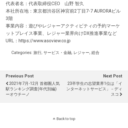
代表者名：代表取締役CEO 山野 智久
本社所在地：東京都渋谷区神宮前2丁目7-7 AURORAビル
3階
事業内容：遊びやレジャーアクティビティの予約マーケ
ットプレイス事業、レジャー業界向けDX推進事業など
URL：https://www.asoview.co.jp
Categories:
旅行
,
サービス・金融
,
レジャー
,
総合
Previous Post
Next Post
2021年7月-12月 首都圏人気
23卒学生の志望業界1位は「イ
駅ランキング調査(年代別編)
ンターネットサービス」－ディ
ーオウチーノ
スコ
Back to top