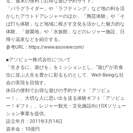
る、週末の便利でお得な遊び予約サイト。
「パラグライダー」や「ラフティング」など地の利を活
かしたアウトドアレジャーのほか、「陶芸体験」や「そ
ば打ち体験」など地域に根ざす文化を活かした魅力的な
体験、「遊園地」や「水族館」などのレジャー施設、日
帰り温泉などを紹介する。
参考URL：https://www.asoview.com/
■アソビュー株式会社について
「生きるに、遊びを」をミッションとし、“遊び”が衣食
住に並ぶ人生を豊かに彩るものとして、Well-Beingな社
会の実現を目指す。
休日の便利でお得な遊びの予約サイト「アソビュ
ー！」、大切な人に思い出を送る体験ギフト「アソビュ
ー！ギフト」、レジャー観光・文化施設向けDXソリュー
ション事業を提供。
設立年月：2011年3月14日
資本金：10億円