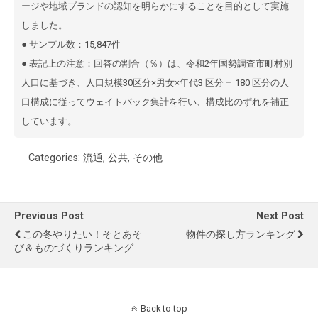
ージや地域ブランドの認知を明らかにすることを⽬的として実施
しました。
● サンプル数：15,847件
● 表記上の注意：回答の割合（％）は、令和2年国勢調査市町村別
⼈⼝に基づき、⼈⼝規模30区分×男⼥×年代3 区分＝ 180 区分の⼈
⼝構成に従ってウェイトバック集計を⾏い、構成⽐のずれを補正
しています。
Categories:
流通
,
公共
,
その他
Previous Post
Next Post
この冬やりたい！そとあそ
物件の探し方ランキング
び＆ものづくりランキング
Back to top