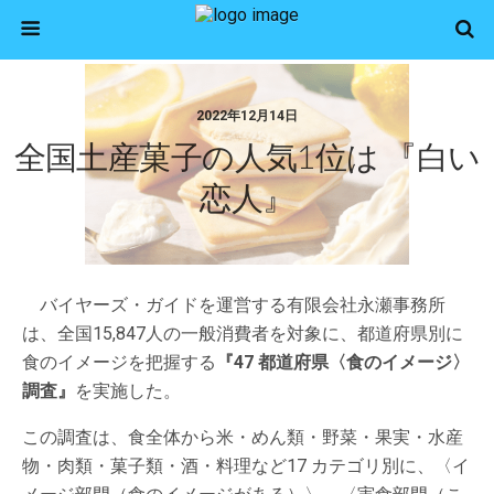
2022年12月14日
全国土産菓子の人気1位は 『白い
恋人』
バイヤーズ・ガイドを運営する有限会社永瀬事務所
は、全国15,847人の一般消費者を対象に、都道府県別に
食のイメージを把握する
『47 都道府県〈食のイメージ〉
調査』
を実施した。
この調査は、食全体から米・めん類・野菜・果実・水産
物・肉類・菓子類・酒・料理など17 カテゴリ別に、〈イ