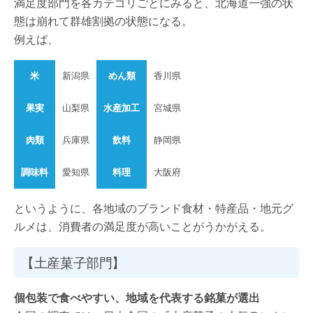
満足度部門を各カテゴリごとにみると、北海道一強の状
態は崩れて群雄割拠の状態になる。
例えば、
米
新潟県
めん類
香川県
果実
山梨県
水産加工
宮城県
肉類
兵庫県
飲料
静岡県
調味料
愛知県
料理
大阪府
というように、各地域のブランド食材・特産品・地元グ
ルメは、消費者の満足度が高いことがうかがえる。
【土産菓子部門】
個包装で食べやすい、地域を代表する銘菓が選出