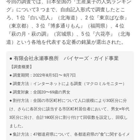
今回の調査では、日本全国の『土産菓子の人気ランキン
グ』について3 つまで、自由記入形式で調査したとこ
ろ、1 位『白い恋人』（北海道）、2 位『東京ばな奈』
（東京都）、3 位『博多通りもん』（福岡県）、4 位
『萩の月・萩の調』（宮城県）、5 位『六花亭』（北海
道）という各地を代表する定番の銘菓が選出された。
●
有限会社永瀬事務所 バイヤーズ・ガイド事業
【調査概要】
● 調査期間：2022年8⽉5⽇〜 8⽉7⽇
● 調査⽅法：インターネットによる調査（マクロミルモニター）
● 調査対象：全国20〜69歳の男⼥
● 割付⽅法：全国の市区町村について⼈⼝規模により30区分に分
け、さらに各区分に該当する市区町村居住者において、男⼥×年代
3区分に分け、合計180区分に割り付けて回収数を設定し、回収し
ました。
● 集計⽅法：47都道府県について、各都道府県の“⾷”に関するイメ