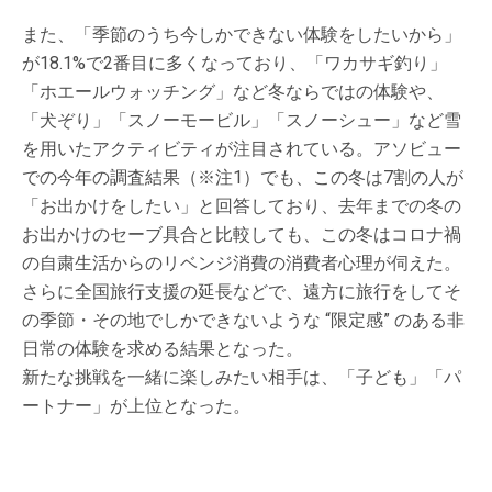
また、「季節のうち今しかできない体験をしたいから」
が18.1%で2番目に多くなっており、「ワカサギ釣り」
「ホエールウォッチング」など冬ならではの体験や、
「犬ぞり」「スノーモービル」「スノーシュー」など雪
を用いたアクティビティが注目されている。アソビュー
での今年の調査結果（※注1）でも、この冬は7割の人が
「お出かけをしたい」と回答しており、去年までの冬の
お出かけのセーブ具合と比較しても、この冬はコロナ禍
の自粛生活からのリベンジ消費の消費者心理が伺えた。
さらに全国旅行支援の延長などで、遠方に旅行をしてそ
の季節・その地でしかできないような “限定感” のある非
日常の体験を求める結果となった。
新たな挑戦を一緒に楽しみたい相手は、「子ども」「パ
ートナー」が上位となった。