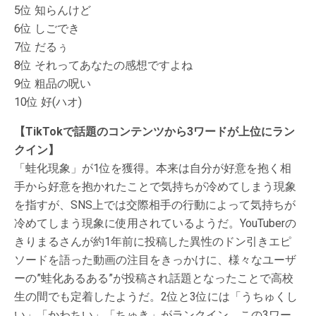
5位 知らんけど
6位 しごでき
7位 だるぅ
8位 それってあなたの感想ですよね
9位 粗品の呪い
10位 好(ハオ)
【TikTokで話題のコンテンツから3ワードが上位にラン
クイン】
「蛙化現象」が1位を獲得。本来は自分が好意を抱く相
手から好意を抱かれたことで気持ちが冷めてしまう現象
を指すが、SNS上では交際相手の行動によって気持ちが
冷めてしまう現象に使用されているようだ。YouTuberの
きりまるさんが約1年前に投稿した異性のドン引きエピ
ソードを語った動画の注目をきっかけに、様々なユーザ
ーの”蛙化あるある”が投稿され話題となったことで高校
生の間でも定着したようだ。2位と3位には「うちゅくし
い」「かわちい」「ちゅき」がランクイン。この3ワー