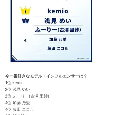
今一番好きなモデル・インフルエンサーは？
1位 kemio
2位 浅見 めい
2位 ふーりー(古澤 里紗)
4位 加藤 乃愛
4位 藤田 ニコル