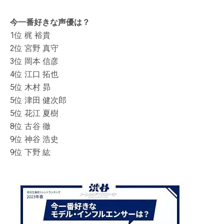
今一番好きな声優は？
1位 梶 裕貴
2位 宮野 真守
3位 岡本 信彦
4位 江口 拓也
5位 木村 昴
5位 津田 健次郎
5位 花江 夏樹
8位 古谷 徹
9位 神谷 浩史
9位 下野 紘