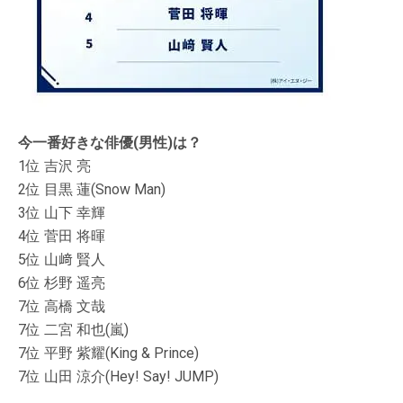
今一番好きな俳優(男性)は？
1位 吉沢 亮
2位 目黒 蓮(Snow Man)
3位 山下 幸輝
4位 菅田 将暉
5位 山﨑 賢人
6位 杉野 遥亮
7位 高橋 文哉
7位 二宮 和也(嵐)
7位 平野 紫耀(King & Prince)
7位 山田 涼介(Hey! Say! JUMP)