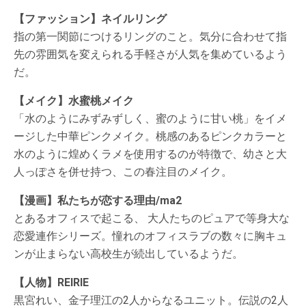
【ファッション】ネイルリング
指の第一関節につけるリングのこと。気分に合わせて指
先の雰囲気を変えられる手軽さが人気を集めているよう
だ。
【メイク】水蜜桃メイク
「水のようにみずみずしく、蜜のように甘い桃」をイメ
ージした中華ピンクメイク。桃感のあるピンクカラーと
水のように煌めくラメを使用するのが特徴で、幼さと大
人っぽさを併せ持つ、この春注目のメイク。
【漫画】私たちが恋する理由/ma2
とあるオフィスで起こる、 大人たちのピュアで等身大な
恋愛連作シリーズ。憧れのオフィスラブの数々に胸キュ
ンが止まらない高校生が続出しているようだ。
【人物】REIRIE
黒宮れい、金子理江の2人からなるユニット。伝説の2人