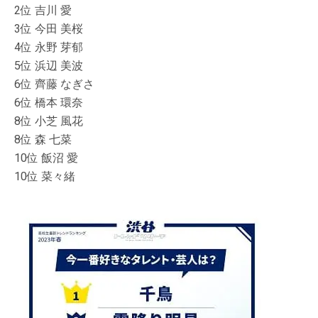
2位 吉川 愛
3位 今田 美桜
4位 永野 芽郁
5位 浜辺 美波
6位 齊藤 なぎさ
6位 橋本 環奈
8位 小芝 風花
8位 森 七菜
10位 飯沼 愛
10位 菜々緒