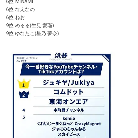
6位 MINAMI
6位 なえなの
6位 ねお
9位 めるる(生見 愛瑠)
9位 ゆなたこ(星乃 夢奈)