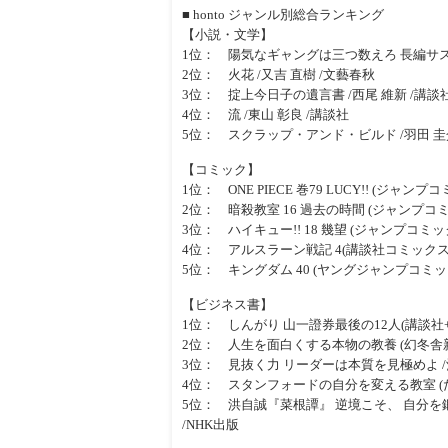
■ honto ジャンル別総合ランキング
【小説・文学】
1位： 陽気なギャングは三つ数えろ 長編サスペ
2位： 火花 /又吉 直樹 /文藝春秋
3位： 掟上今日子の遺言書 /西尾 維新 /講談
4位： 流 /東山 彰良 /講談社
5位： スクラップ・アンド・ビルド /羽田 圭
【コミック】
1位： ONE PIECE 巻79 LUCY!! (ジャン
2位： 暗殺教室 16 過去の時間 (ジャンプコミッ
3位： ハイキュー!! 18 幾望 (ジャンプコミック
4位： アルスラーン戦記 4(講談社コミックスマガジン
5位： キングダム 40 (ヤングジャンプコミック
【ビジネス書】
1位： しんがり 山一證券最後の12人(講談社+α
2位： 人生を面白くする本物の教養 (幻冬舎新書
3位： 見抜く力 リーダーは本質を見極めよ /
4位： スタンフォードの自分を変える教室 (だ
5位： 洪自誠『菜根譚』 逆境こそ、 自分を鍛え
/NHK出版