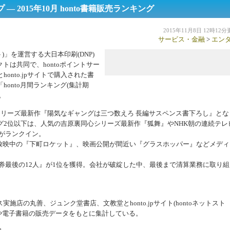
 2015年10月 honto書籍販売ランキング
2015年11月8日 12時12
サービス・金融
>
エン
)」を運営する大日本印刷(DNP)
トは共同で、hontoポイントサー
nto.jpサイトで購入された書
onto月間ランキング(集計期
。
リーズ最新作『陽気なギャングは三つ数えろ 長編サスペンス書下ろし』とな
グ2位以下は、人気の吉原裏同心シリーズ最新作『狐舞』やNHK朝の連続テレ
がランクイン。
放映中の『下町ロケット』、映画公開が間近い『グラスホッパー』などメディ
券最後の12人』が1位を獲得。会社が破綻した中、最後まで清算業務に取り組
ス実施店の丸善、ジュンク堂書店、文教堂とhonto.jpサイト(hontoネットスト
籍や電子書籍の販売データをもとに集計している。