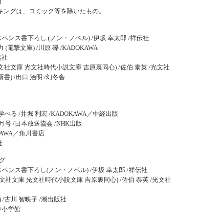
日
キングは、コミック等を除いたもの。
ンス書下ろし (ノン・ノベル) /伊坂 幸太郎 /祥伝社
電撃文庫) /川原 礫 /KADOKAWA
談社
社文庫 光文社時代小説文庫 吉原裏同心) /佐伯 泰英 /光文社
) /出口 治明 /幻冬舎
る /井堀 利宏 /KADOKAWA／中経出版
月号 /日本放送協会 /NHK出版
KAWA／角川書店
社
グ
ンス書下ろし(ノン・ノベル) /伊坂 幸太郎 /祥伝社
社文庫 光文社時代小説文庫 吉原裏同心) /佐伯 泰英 /光文社
/古川 智映子 /潮出版社
 /小学館