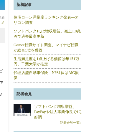
新着記事
住宅ローン満足度ランキング発表―オ
分更新
タメ
リコン調査
ソフトバンク1Qは増収増益、売上1.8兆
円で過去最高更新
Gomez転職サイト調査、マイナビ転職
が総合1位を獲得
生活満足度を1点上げる価値は年151万
円、千葉大学が推定
ビ
代理店型自動車保険、NPS1位はAIG損
保
ア
記者会見
ん
ソフトバンク増収増益、
PayPayや法人事業伸長で1Q
好調
記者会見一覧»