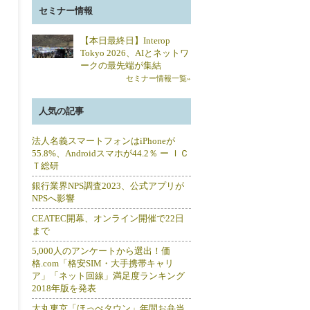
セミナー情報
【本日最終日】Interop
Tokyo 2026、AIとネットワ
ークの最先端が集結
セミナー情報一覧»
人気の記事
法人名義スマートフォンはiPhoneが
55.8%、Androidスマホが44.2％ ー ＩＣ
Ｔ総研
銀行業界NPS調査2023、公式アプリが
NPSへ影響
CEATEC開幕、オンライン開催で22日
まで
5,000人のアンケートから選出！価
格.com「格安SIM・大手携帯キャリ
ア」「ネット回線」満足度ランキング
2018年版を発表
大丸東京「ほっぺタウン」年間お弁当