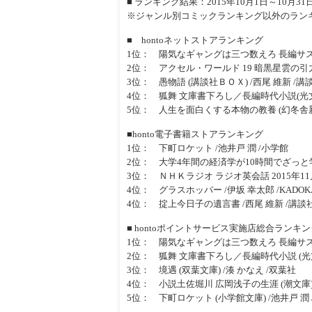
■ ランキング結果：2015年10月1日～10月31
※ジャンル別コミックランキング以外のラン
■ hontoネットストアランキング
1位： 陽気なギャングは三つ数えろ 長編サスペ
2位： アクセル・ワールド 19 暗黒星雲の引力 (
3位： 愚物語 (講談社ＢＯＸ) /西尾 維新 /講
4位： 狐舞 文庫書下ろし／長編時代小説(光文
5位： 人生を面白くする本物の教養 (幻冬舎新書
■honto電子書籍ストアランキング
1位： 下町ロケット /池井戸 潤 /小学館
2位： 大学4年間の経済学が10時間でざっと学べ
3位： ＮＨＫラジオ ラジオ英会話 2015年11
4位： グラスホッパー /伊坂 幸太郎 /KADO
4位： 掟上今日子の遺言書 /西尾 維新 /講談
■ hontoポイントサービス実施店総合ランキン
1位： 陽気なギャングは三つ数えろ 長編サスペ
2位： 狐舞 文庫書下ろし／長編時代小説 (光文
3位： 境遇 (双葉文庫) /湊 かなえ /双葉社
4位： 小説土佐堀川 広岡浅子の生涯 (潮文庫) 
5位： 下町ロケット (小学館文庫) /池井戸 潤