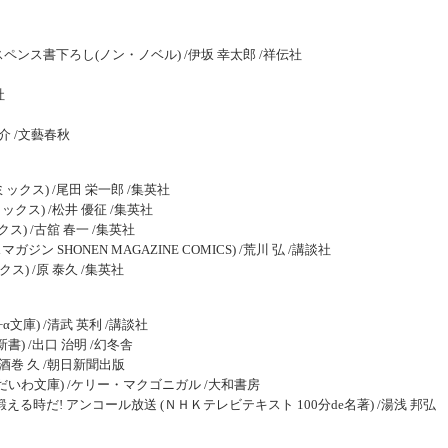
ンス書下ろし(ノン・ノベル) /伊坂 幸太郎 /祥伝社
社
介 /文藝春秋
プコミックス) /尾田 栄一郎 /集英社
クス) /松井 優征 /集英社
ス) /古舘 春一 /集英社
 SHONEN MAGAZINE COMICS) /荒川 弘 /講談社
ス) /原 泰久 /集英社
文庫) /清武 英利 /講談社
) /出口 治明 /幻冬舎
酒巻 久 /朝日新聞出版
いわ文庫) /ケリー・マクゴニガル /大和書房
る時だ! アンコール放送 (ＮＨＫテレビテキスト 100分de名著) /湯浅 邦弘