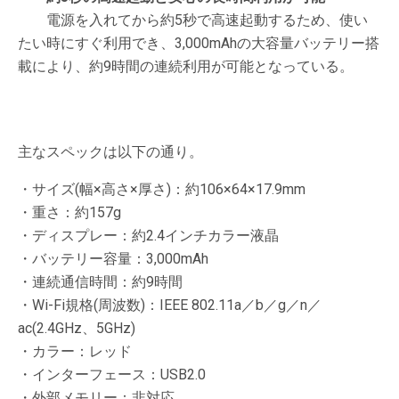
電源を入れてから約5秒で高速起動するため、使い
たい時にすぐ利用でき、3,000mAhの大容量バッテリー搭
載により、約9時間の連続利用が可能となっている。
主なスペックは以下の通り。
・サイズ(幅×高さ×厚さ)：約106×64×17.9mm
・重さ：約157g
・ディスプレー：約2.4インチカラー液晶
・バッテリー容量：3,000mAh
・連続通信時間：約9時間
・Wi-Fi規格(周波数)：IEEE 802.11a／b／g／n／
ac(2.4GHz、5GHz)
・カラー：レッド
・インターフェース：USB2.0
・外部メモリー：非対応