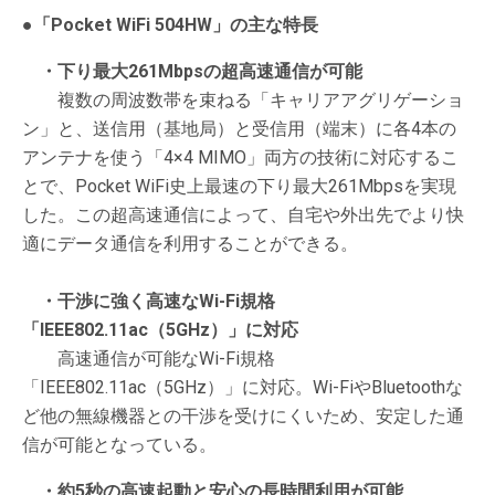
●「Pocket WiFi 504HW」の主な特長
・下り最大261Mbpsの超高速通信が可能
複数の周波数帯を束ねる「キャリアアグリゲーショ
ン」と、送信用（基地局）と受信用（端末）に各4本の
アンテナを使う「4×4 MIMO」両方の技術に対応するこ
とで、Pocket WiFi史上最速の下り最大261Mbpsを実現
した。この超高速通信によって、自宅や外出先でより快
適にデータ通信を利用することができる。
・干渉に強く高速なWi-Fi規格
「IEEE802.11ac（5GHz）」に対応
高速通信が可能なWi-Fi規格
「IEEE802.11ac（5GHz）」に対応。Wi-FiやBluetoothな
ど他の無線機器との干渉を受けにくいため、安定した通
信が可能となっている。
・約5秒の高速起動と安心の長時間利用が可能