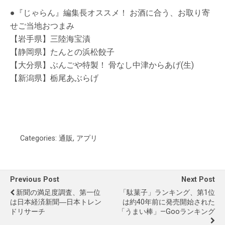
●『じゃらん』編集長オススメ！ お酒に合う、お取り寄
せご当地おつまみ
【岩手県】三陸海宝漬
【静岡県】たんとの浜松餃子
【大分県】ぶんごや特製！ 骨なし中津からあげ(生)
【新潟県】栃尾あぶらげ
Categories:
通販
,
アプリ
Previous Post
Next Post
新聞の満足度調査、第一位
「駄菓子」ランキング、第1位
は日本経済新聞―日本トレン
は約40年前に発売開始された
ドリサーチ
「うまい棒」—Gooランキング