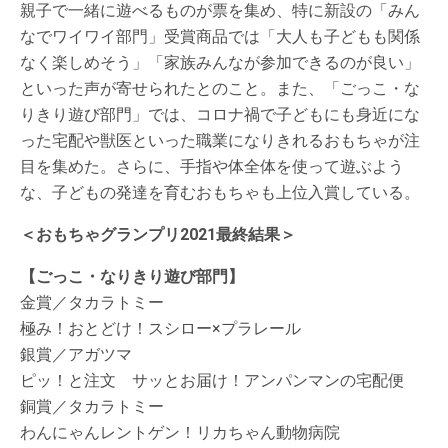
親子で一緒に遊べるものが票を集め、特に新設の「みん
なでワイワイ部門」受賞商品では「大人も子どもも関係
なく楽しめそう」「家族みんなが参加できるのが良い」
といった声が寄せられたとのこと。また、「ごっこ・な
りきり遊び部門」では、コロナ禍で子どもにも身近にな
った宅配や獣医といった職業になりきれるおもちゃが注
目を集めた。さらに、手指や体全体を使って遊ぶよう
な、子どもの発達を育むおもちゃも上位入賞している。
＜おもちゃグランプリ2021最終結果＞
【ごっこ・なりきり遊び部門】
金賞／タカラトミー
極み！おとどけ！スシロー×プラレール
銀賞／アガツマ
ピッ！と注文 サッとお届け！アンパンマンの宅配便
銅賞／タカラトミー
わんにゃんレントゲン！リカちゃん動物病院