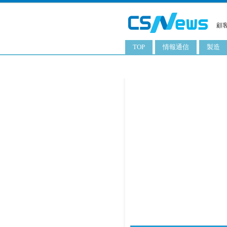
顧
TOP
情報通信
製造
スマートフォン
工業用
タブレット
化粧品
携帯電話
日用品
サーバ
食料飲
PC
ITソリューション
ネットワーク製品
アプリ
ITサービス
電子書籍