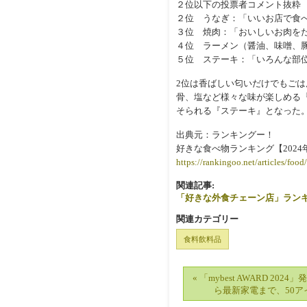
２位以下の投票者コメント抜粋
２位 うなぎ：「いいお店で食
３位 焼肉：「おいしいお肉を
４位 ラーメン（醤油、味噌、
５位 ステーキ：「いろんな部
2位は香ばしい匂いだけでもごは
骨、塩など様々な味が楽しめる
そられる『ステーキ』となった
出典元：ランキングー！
好きな食べ物ランキング【2024年
https://rankingoo.net/articles/foo
関連記事:
「好きな外食チェーン店」ランキ
関連カテゴリー
食料飲料品
« 「mybest AWARD 20
ら最新家電まで、50ア